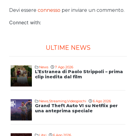
Devi essere
connesso
per inviare un commento.
Connect with:
ULTIME NEWS
News
7 Ago 2026
L’Estranea di Paolo Strippoli – prima
clip inedita dal film
News
,
Streaming
,
Videogiochi
6 Ago 2026
Grand Theft Auto VI su Netflix per
una anteprima speciale
Libri
6 Ago 2026