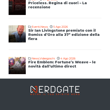
Priceless. Regina di cuori – La
recensione
Eventi
,
News
5 Ago 2026
Sir Ian Livingstone premiato con il
Romics d’Oro alla 37ª edizione della
fiera
News
,
Videogiochi
4 Ago 2026
Fire Emblem: Fortune’s Weave – le
novità dall’ultimo direct