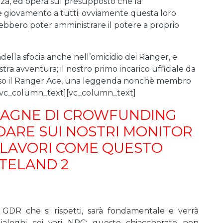
enza, ed opera sul presupposto che la
e giovamento a tutti; ovviamente questa loro
irebbero poter amministrare il potere a proprio
della sfocia anche nell’omicidio dei Ranger, e
stra avventura; il nostro primo incarico ufficiale da
ciso il Ranger Ace, una leggenda nonchè membro
/vc_column_text][vc_column_text]
PAGNE DI CROWFUNDING
ARE SUI NOSTRI MONITOR
OLAVORI COME QUESTO
TELAND 2
 GDR che si rispetti, sarà fondamentale e verrà
dialoghi coi vari NPC; queste chiaccherate non