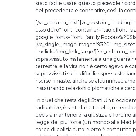
stato facile usare questo piacevole ricord
del precedente e consentire, così, la cont
[/vc_column_text][vc_custom_heading te
osso duro” font_container=”tag:p|font_si
google_fonts=”font_family:Roboto%20
[vc_single_image image=”9320″ img_size=”
onclick=”img_link_large”][vc_column_tex
sopravvissuto malamente a una guerra nucl
terrestre, e la vita non è certo agevole co
sopravvissuti sono difficili e spesso sfoc
risorse rimaste, anche se alcuni insedia
instaurando relazioni diplomatiche e cerc
In quel che resta degli Stati Uniti occident
radioattive, è sorta la Cittadella, un encl
decisi a mantenere la giustizia e l’ordine
legge del più forte (un mondo alla Mad Ma
corpo di polizia auto-eletto è costitutito 