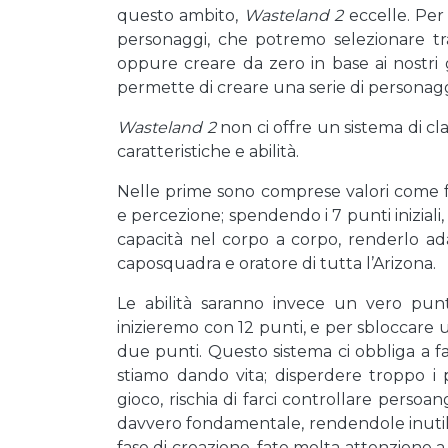
questo ambito,
Wasteland 2
eccelle. Per
personaggi, che potremo selezionare tra 
oppure creare da zero in base ai nostri gu
permette di creare una serie di personagg
Wasteland 2
non ci offre un sistema di cl
caratteristiche e abilità.
Nelle prime sono comprese valori come for
e percezione; spendendo i 7 punti inizia
capacità nel corpo a corpo, renderlo adatt
caposquadra e oratore di tutta l’Arizona.
Le abilità saranno invece un vero punt
inizieremo con 12 punti, e per sbloccare 
due punti. Questo sistema ci obbliga a fa
stiamo dando vita; disperdere troppo i pu
gioco, rischia di farci controllare perso
davvero fondamentale, rendendole inutili 
fase di creazione, fate molta attenzione 