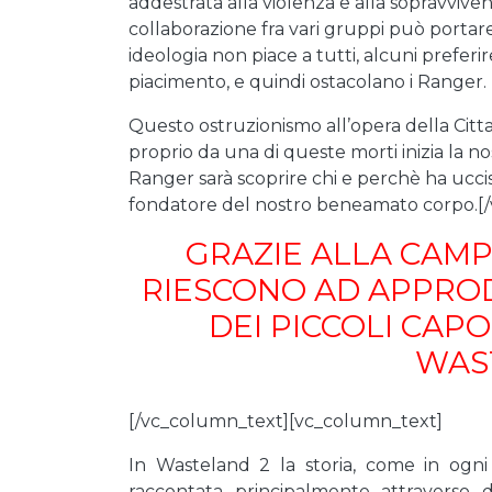
addestrata alla violenza e alla sopravviv
collaborazione fra vari gruppi può portar
ideologia non piace a tutti, alcuni prefer
piacimento, e quindi ostacolano i Ranger.
Questo ostruzionismo all’opera della Citta
proprio da una di queste morti inizia la no
Ranger sarà scoprire chi e perchè ha uc
fondatore del nostro beneamato corpo.[
GRAZIE ALLA CAM
RIESCONO AD APPROD
DEI PICCOLI CAP
WAS
[/vc_column_text][vc_column_text]
In Wasteland 2 la storia, come in ogni
raccontata principalmente attraverso 