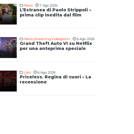
News
7 Ago 2026
L’Estranea di Paolo Strippoli –
prima clip inedita dal film
News
,
Streaming
,
Videogiochi
6 Ago 2026
Grand Theft Auto VI su Netflix
per una anteprima speciale
Libri
6 Ago 2026
Priceless. Regina di cuori – La
recensione