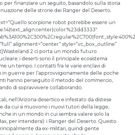
o per finanziare un seguito, basandolo sulla storia
inuazione delle strorie dei Ranger del Deserto.
xt=”Quello scorpione robot potrebbe essere un
ze:14|text_align:center|color:%23dd3333″
Slab%3A100%2C300%2Cregular%2C700|font_style:400
full” alignment=”center” style=”vc_box_outline”
t]Wasteland 2 ci porta un mondo futuro
eare; i deserti sono il principale ecosistema
me un tempo. I contatti fra le varie enclavi di
iano in guerre per l’approvvigionamente delle poche
menti hanno perseguito il metodo del commercio,
ando di sopravvivere collaborando.
ali, nell’Arizona desertico e infestato da distese
ave da cui si muovono i nuovi tutori della legge,
 anche in un mondo in cui sembra valere solo la
x, per intendersi): i Ranger del Deserto. Questo
principalmente da ex-militari, quindi gente