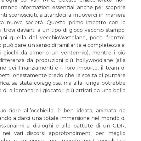
erranno informazioni essenziali anche per scoprire
enti sconosciuti, aiutandoci a muoverci in maniera
uesta nuova società. Questo primo impatto con la
i trovi davanti a un tipo di gioco vecchio stampo;
ni quella del vecchioWasteland, pochi fronzoli
o può dare un senso di familiarità e completezza ai
a i giochi da almeno un ventennio), mentre i più
differenza da produzioni più hollywoodiane (alla
ne dei finanziamenti e il loro importo, il team di
spetti; onestamente credo che la scelta di puntare
afica, sia stata coraggiosa, ma alla lunga potrebbe
di allontanare i giocatori più attirati da una bella
uo fiore all’occhiello; è ben ideata, animata da
cendo a darci una totale immersione nel mondo di
ssionarmi ai dialoghi e alle battute di un GDR,
nei vari discorsi approfondimenti per meglio
ni che si muovono nel mondo post-apocalittico