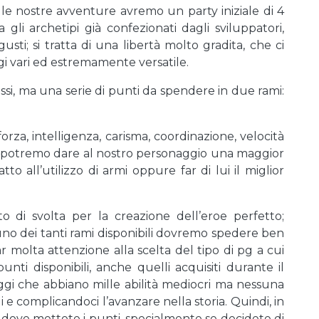
 le nostre avventure avremo un party iniziale di 4
gli archetipi già confezionati dagli sviluppatori,
sti; si tratta di una libertà molto gradita, che ci
i vari ed estremamente versatile.
assi, ma una serie di punti da spendere in due rami:
za, intelligenza, carisma, coordinazione, velocità
li, potremo dare al nostro personaggio una maggior
o all’utilizzo di armi oppure far di lui il miglior
o di svolta per la creazione dell’eroe perfetto;
uno dei tanti rami disponibili dovremo spedere ben
r molta attenzione alla scelta del tipo di pg a cui
nti disponibili, anche quelli acquisiti durante il
anggi che abbiano mille abilità mediocri ma nessuna
e complicandoci l’avanzare nella storia. Quindi, in
a dove mettete i punti, specialmente se decidete di