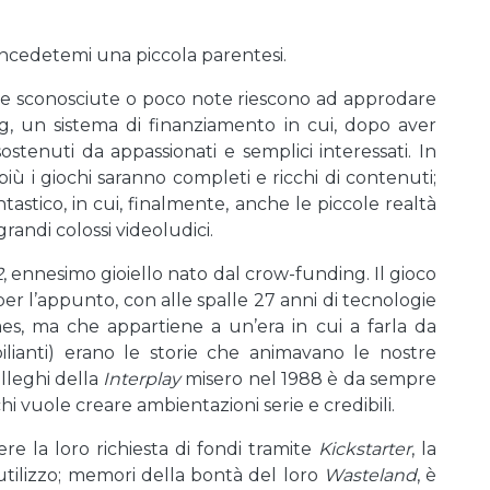
ncedetemi una piccola parentesi.
use sconosciute o poco note riescono ad approdare
ng, un sistema di finanziamento in cui, dopo aver
ostenuti da appassionati e semplici interessati. In
ù i giochi saranno completi e ricchi di contenuti;
stico, in cui, finalmente, anche le piccole realtà
andi colossi videoludici.
2
, ennesimo gioiello nato dal crow-funding. Il gioco
er l’appunto, con alle spalle 27 anni di tecnologie
es, ma che appartiene a un’era in cui a farla da
ilianti) erano le storie che animavano le nostre
lleghi della
Interplay
misero nel 1988 è da sempre
i vuole creare ambientazioni serie e credibili.
ere la loro richiesta di fondi tramite
Kickstarter
, la
tilizzo; memori della bontà del loro
Wasteland
, è