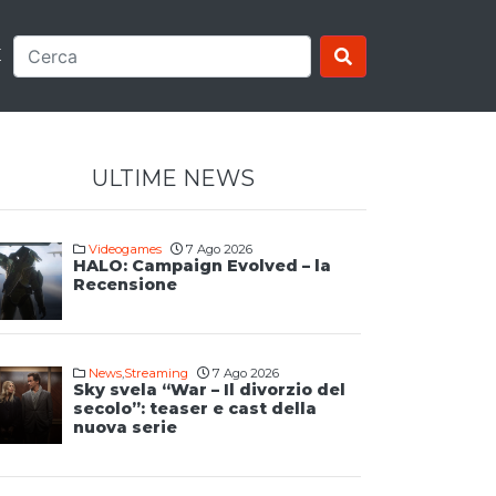
E
ULTIME NEWS
Videogames
7 Ago 2026
HALO: Campaign Evolved – la
Recensione
News
,
Streaming
7 Ago 2026
Sky svela “War – Il divorzio del
secolo”: teaser e cast della
nuova serie