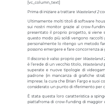
[vc_column_text]
Prima di iniziare a trattare
Wasteland 2
co
Ultimamente molti titoli di software ho
sui nostri monitor grazie al crow-fundi
presentato il proprio progetto, si viene s
questo modo più soldi vengono raccolti pi
personalmente lo ritengo un metodo fanta
possono emergere e fare concorrenza ai gr
Il discorso è valso proprio per
Wasteland 
è l’erede di un vecchio titolo,
Wasteland
p
superate e nuove tipologie di videogam
padrone (in mancanza di grafiche strab
imprese; la cura che Brian Fargo e suoi co
considerato un punto di riferimento per ch
È stata questa loro caratteristica a sping
piattafroma di crow-funding di maggior u