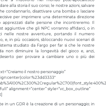
re alla storia il suo corso; le nostre azioni, salvare
he condannarlo, disattivare una bomba o lasciare
decisive per imprimere una determinata direzione
 apprezzati dalle persone che incontreremo. Il
st aggiuntive che gli NPC vorranno affidarci, o in
ci nelle nostre avventure, portando il numero
 e, in più occasioni, sbloccando nuovi scenari di
sistema studiato da Fargo per far si che le nostre
o da non diminuire la longevità del gioco e, anzi,
l deserto per provare a cambiare uno o più dei
t=”Creiamo il nostro personaggio”
align:center|color:%23dd3333″
Slab%3A100%2C300%2Cregular%2C700|font_style:400
full” alignment=”center” style=”vc_box_outline”
t]
te in un GDR è la creazione di un personaggio; in