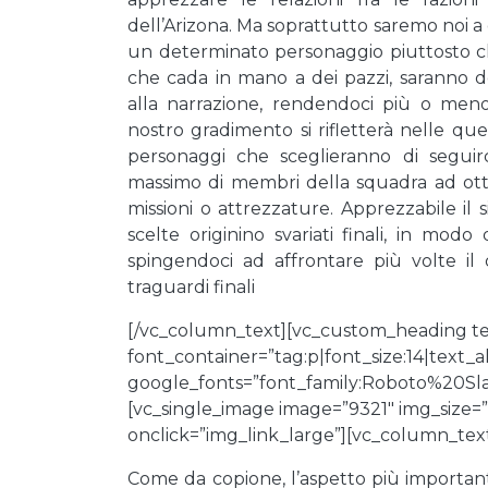
dell’Arizona. Ma soprattutto saremo noi a da
un determinato personaggio piuttosto c
che cada in mano a dei pazzi, saranno 
alla narrazione, rendendoci più o meno
nostro gradimento si rifletterà nelle que
personaggi che sceglieranno di seguir
massimo di membri della squadra ad otto,
missioni o attrezzature. Apprezzabile il 
scelte originino svariati finali, in mod
spingendoci ad affrontare più volte i
traguardi finali
[/vc_column_text][vc_custom_heading tex
font_container=”tag:p|font_size:14|text_
google_fonts=”font_family:Roboto%20
[vc_single_image image=”9321″ img_size=”
onclick=”img_link_large”][vc_column_tex
Come da copione, l’aspetto più importan