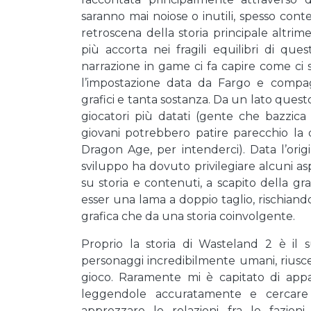
saranno mai noiose o inutili, spesso cont
retroscena della storia principale altrim
più accorta nei fragili equilibri di q
narrazione in game ci fa capire come ci s
l’impostazione data da Fargo e compag
grafici e tanta sostanza. Da un lato quest
giocatori più datati (gente che bazzic
giovani potrebbero patire parecchio la 
Dragon Age, per intenderci). Data l’origi
sviluppo ha dovuto privilegiare alcuni a
su storia e contenuti, a scapito della gr
esser una lama a doppio taglio, rischiando 
grafica che da una storia coinvolgente.
Proprio la storia di Wasteland 2 è il s
personaggi incredibilmente umani, rius
gioco. Raramente mi è capitato di appa
leggendole accuratamente e cercare 
apprezzare le relazioni fra le fazio