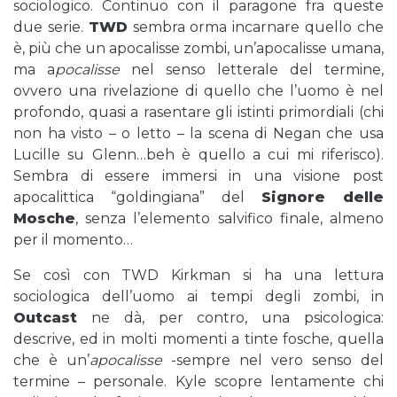
sociologico. Continuo con il paragone fra queste
due serie.
TWD
sembra orma incarnare quello che
è, più che un apocalisse zombi, un’apocalisse umana,
ma a
pocalisse
nel senso letterale del termine,
ovvero una rivelazione di quello che l’uomo è nel
profondo, quasi a rasentare gli istinti primordiali (chi
non ha visto – o letto – la scena di Negan che usa
Lucille su Glenn…beh è quello a cui mi riferisco).
Sembra di essere immersi in una visione post
apocalittica “goldingiana” del
Signore delle
Mosche
, senza l’elemento salvifico finale, almeno
per il momento…
Se così con TWD Kirkman si ha una lettura
sociologica dell’uomo ai tempi degli zombi, in
Outcast
ne dà, per contro, una psicologica:
descrive, ed in molti momenti a tinte fosche, quella
che è un’
apocalisse
-sempre nel vero senso del
termine – personale. Kyle scopre lentamente chi