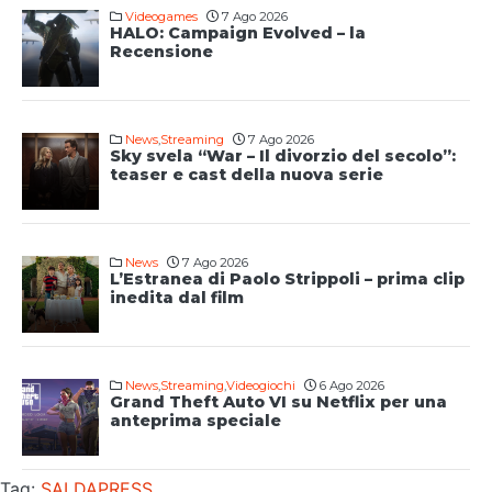
Videogames
7 Ago 2026
HALO: Campaign Evolved – la
Recensione
News
,
Streaming
7 Ago 2026
Sky svela “War – Il divorzio del secolo”:
teaser e cast della nuova serie
News
7 Ago 2026
L’Estranea di Paolo Strippoli – prima clip
inedita dal film
News
,
Streaming
,
Videogiochi
6 Ago 2026
Grand Theft Auto VI su Netflix per una
anteprima speciale
Tag:
SALDAPRESS