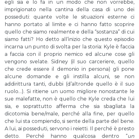
egli sia e lo fa in un modo che non vorrebbe,
imprigionato nella cantina della casa di uno dei
posseduti: quante volte le situazioni esterne ci
hanno portato al limite e ci hanno fatto scoprire
quello che siamo realmente e della “sostanza” di cui
siamo fatti? Ho detto all’inizio che questo episodio
incarna un punto di svolta per la storia: Kyle è faccia
a faccia con il proprio nemico ed alcune cose gli
vengono svelate. Sidney (il suo carceriere, quello
che crede essere il demonio in persona) gli pone
alcune domande e gli instilla alcuni, se non
addirittura tanti, dubbi (d’altronde quello è il suo
ruolo…). Si ritiene un uomo migliore nonostante le
sue malefatte, non è quello che Kyle creda che lui
sia, e soprattutto afferma che sia sbagliata la
dicotomia bene/male, perché alla fine, per quello
che lui sta compiendo, si sente della parte del bene.
A lui, ai posseduti, servono i reietti. Il perché è presto
detto. Perché hanno qualcosa dentro “
un