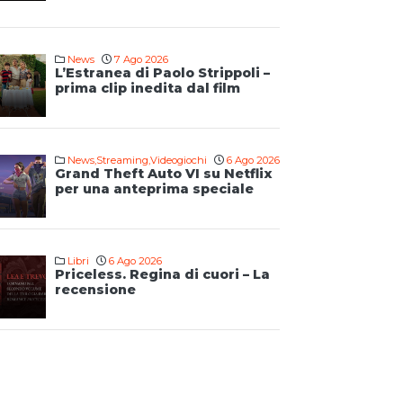
News
7 Ago 2026
L’Estranea di Paolo Strippoli –
prima clip inedita dal film
News
,
Streaming
,
Videogiochi
6 Ago 2026
Grand Theft Auto VI su Netflix
per una anteprima speciale
Libri
6 Ago 2026
Priceless. Regina di cuori – La
recensione