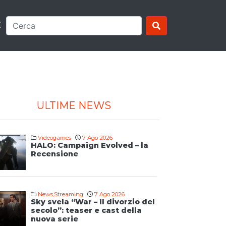
E
ULTIME NEWS
Videogames
7 Ago 2026
HALO: Campaign Evolved – la
Recensione
News
,
Streaming
7 Ago 2026
Sky svela “War – Il divorzio del
secolo”: teaser e cast della
nuova serie