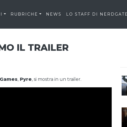
I
RUBRICHE
NEWS
LO STAFF DI NERDGAT
MO IL TRAILER
 Games
,
Pyre
, si mostra in un trailer.