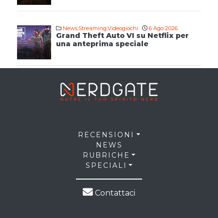
News
,
Streaming
,
Videogiochi
6 Ago 2026
Grand Theft Auto VI su Netflix per
una anteprima speciale
RECENSIONI
NEWS
RUBRICHE
SPECIALI
Contattaci