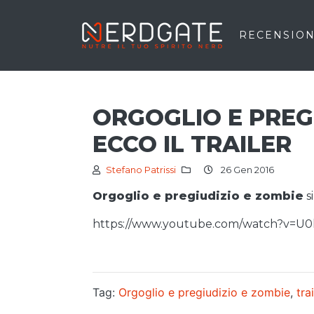
RECENSION
ORGOGLIO E PREG
ECCO IL TRAILER
Stefano Patrissi
26 Gen 2016
Orgoglio e pregiudizio e zombie
s
https://www.youtube.com/watch?v=U
Tag:
Orgoglio e pregiudizio e zombie
,
tra