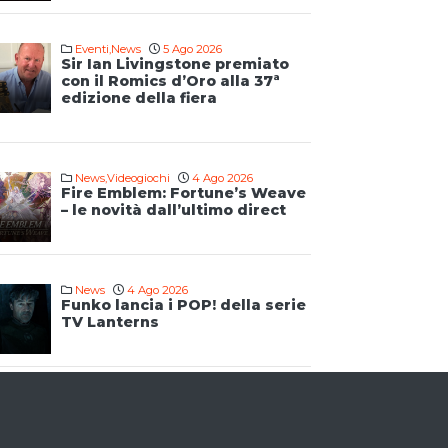
Eventi
,
News
5 Ago 2026
Sir Ian Livingstone premiato
con il Romics d’Oro alla 37ª
edizione della fiera
News
,
Videogiochi
4 Ago 2026
Fire Emblem: Fortune’s Weave
– le novità dall’ultimo direct
News
4 Ago 2026
Funko lancia i POP! della serie
TV Lanterns