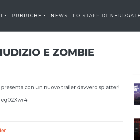
I
RUBRICHE
NEWS
LO STAFF DI NERDGAT
IUDIZIO E ZOMBIE
i presenta con un nuovo trailer davvero splatter!
0leg02Xwr4
iler