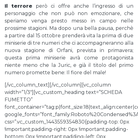
Il terrore
però ci offre anche l’ingresso di un
personaggio che non può non emozionare, che
speriamo venga presto messo in campo nelle
prossime stagioni. Ma dopo una bella pausa, perchè
a partire dal 15 ottobre prenderà vita la prima di due
miniserie di tre numeri che ci accompagneranno alla
nuova stagione di Orfani, prevista in primavera;
questa prima miniserie avrà come protagonista
niente meno che la Juric, e già il titolo del primo
numero promette bene: Il fiore del male!
[/vc_column_text][/vc_column][vc_column
width=”1/3″][vc_custom_heading text=”SCHEDA
FUMETTO”
font_container=”tag:p|font_size:18|text_align:center
google_fonts=”font_family:Roboto%20Condensed%3
css=”.vc_custom_1443559354830{padding-top: 0px
!important;padding-right: 0px !important;padding-
bottom: 0px !important;padding-left: 0px