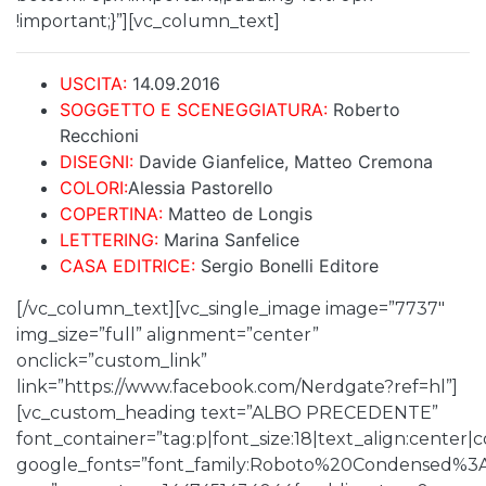
!important;}”][vc_column_text]
USCITA:
14.09.2016
SOGGETTO E SCENEGGIATURA:
Roberto
Recchioni
DISEGNI:
Davide Gianfelice, Matteo Cremona
COLORI:
Alessia Pastorello
COPERTINA:
Matteo de Longis
LETTERING:
Marina Sanfelice
CASA EDITRICE:
Sergio Bonelli Editore
[/vc_column_text][vc_single_image image=”7737″
img_size=”full” alignment=”center”
onclick=”custom_link”
link=”https://www.facebook.com/Nerdgate?ref=hl”]
[vc_custom_heading text=”ALBO PRECEDENTE”
font_container=”tag:p|font_size:18|text_align:center
google_fonts=”font_family:Roboto%20Condensed%3