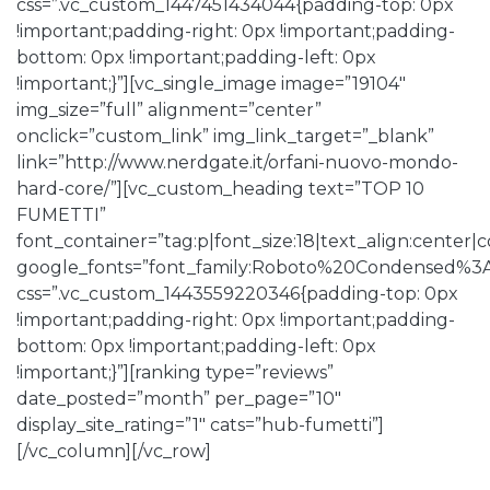
css=”.vc_custom_1447451434044{padding-top: 0px
!important;padding-right: 0px !important;padding-
bottom: 0px !important;padding-left: 0px
!important;}”][vc_single_image image=”19104″
img_size=”full” alignment=”center”
onclick=”custom_link” img_link_target=”_blank”
link=”http://www.nerdgate.it/orfani-nuovo-mondo-
hard-core/”][vc_custom_heading text=”TOP 10
FUMETTI”
font_container=”tag:p|font_size:18|text_align:center
google_fonts=”font_family:Roboto%20Condensed%3
css=”.vc_custom_1443559220346{padding-top: 0px
!important;padding-right: 0px !important;padding-
bottom: 0px !important;padding-left: 0px
!important;}”][ranking type=”reviews”
date_posted=”month” per_page=”10″
display_site_rating=”1″ cats=”hub-fumetti”]
[/vc_column][/vc_row]