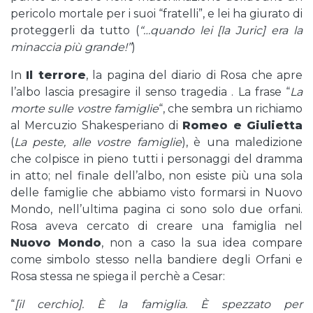
pericolo mortale per i suoi “fratelli”, e lei ha giurato di
proteggerli da tutto (
“…quando lei [la Juric] era la
minaccia più grande!”
)
In
Il terrore
, la pagina del diario di Rosa che apre
l’albo lascia presagire il senso tragedia . La frase “
La
morte sulle vostre famiglie
“, che sembra un richiamo
al Mercuzio Shakesperiano di
Romeo e Giulietta
(
La peste, alle vostre famiglie
), è una maledizione
che colpisce in pieno tutti i personaggi del dramma
in atto; nel finale dell’albo, non esiste più una sola
delle famiglie che abbiamo visto formarsi in Nuovo
Mondo, nell’ultima pagina ci sono solo due orfani.
Rosa aveva cercato di creare una famiglia nel
Nuovo Mondo
, non a caso la sua idea compare
come simbolo stesso nella bandiere degli Orfani e
Rosa stessa ne spiega il perchè a Cesar:
“
[il cerchio]. È la famiglia. È spezzato per