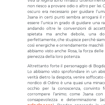
viva la regina
sono rimasto ulteriorment
non riesco a provare odio o altro per lei. 
oscuro era necessario per guidare l’um
Jsana in certi punti sembra arrogarsi il
essere l’unica in grado di guidare una raz
andando oltre le convenzioni di accettab
spietata ma anche debole, una donn
perfettamente, che stupisce perchè siam
così energiche e orrendamente maschili ne
abbiamo visto anche Rosa, la forza dell
pienezza della loro potenza.
Altrettanto forte il personaggio di Bogda
Lo abbiamo visto sprofondare in un abiss
verità dietro la despota, venire soffocato da
nordico di Odino è una quasi una minacci
occhio per la conoscenza, convinto
corrompere l’animo; come Jsana con 
consapevolezza e determinazione 