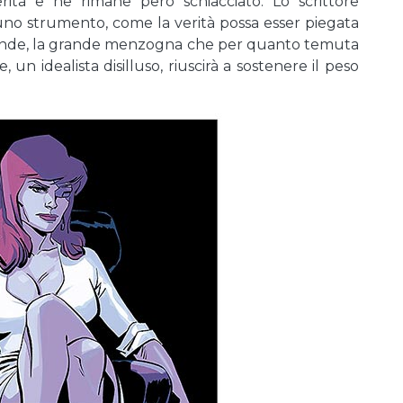
ità e ne rimane però schiacciato. Lo scrittore
o strumento, come la verità possa esser piegata
grande, la grande menzogna che per quanto temuta
un idealista disilluso, riuscirà a sostenere il peso