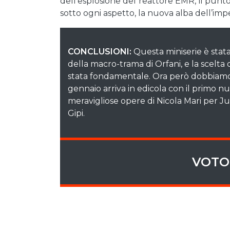
dell’esplosione del reattore EMR, il pun
sotto ogni aspetto, la nuova alba dell’impe
CONCLUSIONI:
Questa miniserie è stat
della macro-trama di Orfani, e la scelta
stata fondamentale. Ora però dobbiamo p
gennaio arriva in edicola con il primo n
meravigliose opere di Nicola Mari per Ju
Gipi.
VOTO 