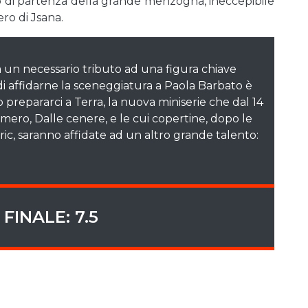
to di partenza della grande menzogna, ineccepibile
ro di Jsana.
a un necessario tributo ad una figura chiave
 di affidarne la sceneggiatura a Paola Barbato è
repararci a Terra, la nuova miniserie che dal 14
umero, Dalle cenere, e le cui copertine, dopo le
ric, saranno affidate ad un altro grande talento:
FINALE: 7.5