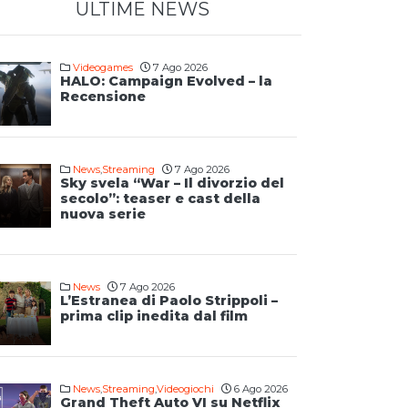
ULTIME NEWS
Videogames
7 Ago 2026
HALO: Campaign Evolved – la
Recensione
News
,
Streaming
7 Ago 2026
Sky svela “War – Il divorzio del
secolo”: teaser e cast della
nuova serie
News
7 Ago 2026
L’Estranea di Paolo Strippoli –
prima clip inedita dal film
News
,
Streaming
,
Videogiochi
6 Ago 2026
Grand Theft Auto VI su Netflix