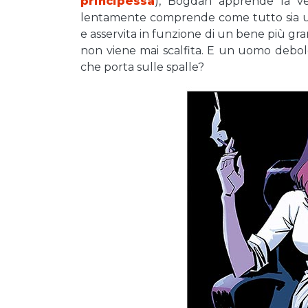
principessa
), Bogdan apprende la ver
lentamente comprende come tutto sia un
e asservita in funzione di un bene più 
non viene mai scalfita. E un uomo debole, 
che porta sulle spalle?