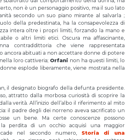
e sbalordito dal comportamento della donna, ma
Certo, non è un personaggio positivo, ma il suo lato
anità secondo un suo piano mirante al salvarla ;
 ruolo della predestinata, ha la consapevolezza di
za intera oltre i propri limiti, forzando la mano e
ile o altri limiti etici. Oscura ma affascinante,
a contraddittoria che viene rappresentata
o ancora abituati a non accettare donne di potere
lla loro cattiveria;
Orfani
non ha questi limiti, lo
e donne esplode liberamente, viene mostrata nella
n, il designato biografo della defunta presidente.
o, attratto dalla morbosa curiosità di scoprire la
lla verità. All’inizio dell’albo il riferimento al mito
a: il padre degli dei norreno aveva sacrificato un
 fosse un bene. Ma certe conoscenze possono
la perdita di un occhio acquisì una maggior
(accade nel secondo numero,
Storia di una