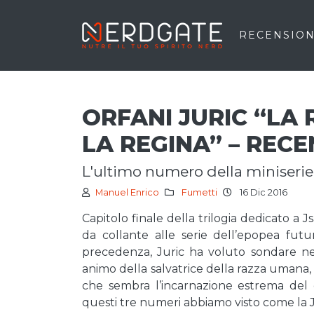
RECENSION
ORFANI JURIC “LA 
LA REGINA” – REC
l'ultimo numero della miniserie 
Manuel Enrico
Fumetti
16 Dic 2016
Capitolo finale della trilogia dedicato a 
da collante alle serie dell’epopea fut
precedenza, Juric ha voluto sondare ne
animo della salvatrice della razza umana,
che sembra l’incarnazione estrema del 
questi tre numeri abbiamo visto come la Ju