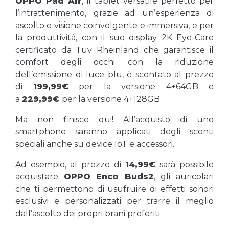
OPPO Pad Air
, il tablet versatile perfetto per
l’intrattenimento, grazie ad un’esperienza di
ascolto e visione coinvolgente e immersiva, e per
la produttività, con il suo display 2K Eye-Care
certificato da Tüv Rheinland che garantisce il
comfort degli occhi con la riduzione
dell’emissione di luce blu, è scontato al prezzo
di
199,99€
per la versione 4+64GB e
a
229,99€
per la versione 4+128GB.
Ma non finisce qui! All’acquisto di uno
smartphone saranno applicati degli sconti
speciali anche su device IoT e accessori.
Ad esempio, al prezzo di
14,99€
sarà possibile
acquistare
OPPO Enco Buds2
, gli auricolari
che ti permettono di usufruire di effetti sonori
esclusivi e personalizzati per trarre il meglio
dall’ascolto dei propri brani preferiti.