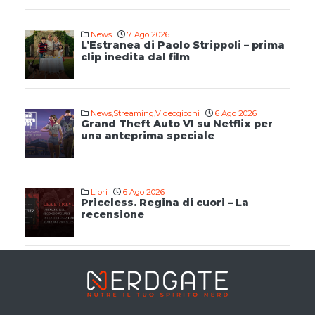
News
7 Ago 2026
L’Estranea di Paolo Strippoli – prima
clip inedita dal film
News
,
Streaming
,
Videogiochi
6 Ago 2026
Grand Theft Auto VI su Netflix per
una anteprima speciale
Libri
6 Ago 2026
Priceless. Regina di cuori – La
recensione