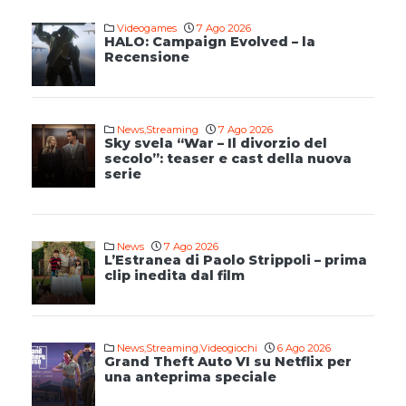
Videogames
7 Ago 2026
HALO: Campaign Evolved – la
Recensione
News
,
Streaming
7 Ago 2026
Sky svela “War – Il divorzio del
secolo”: teaser e cast della nuova
serie
News
7 Ago 2026
L’Estranea di Paolo Strippoli – prima
clip inedita dal film
News
,
Streaming
,
Videogiochi
6 Ago 2026
Grand Theft Auto VI su Netflix per
una anteprima speciale