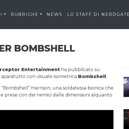
I
RUBRICHE
NEWS
LO STAFF DI NERDGAT
PER BOMBSHELL
erceptor Entertainment
ha pubblicato su
 sparatutto con visuale isometrica
Bombshell
.
y “Bombshell” Harrison, una soldatessa bionica che
lle prese con dei nemici dalle dimensioni alquanto