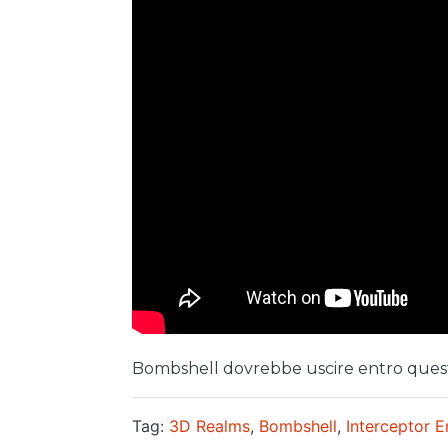
Bombshell dovrebbe uscire entro quest
Tag:
3D Realms
,
Bombshell
,
Interceptor E