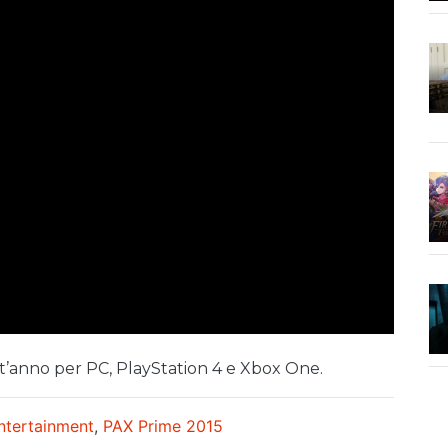
’anno per PC, PlayStation 4 e Xbox One.
ntertainment
,
PAX Prime 2015