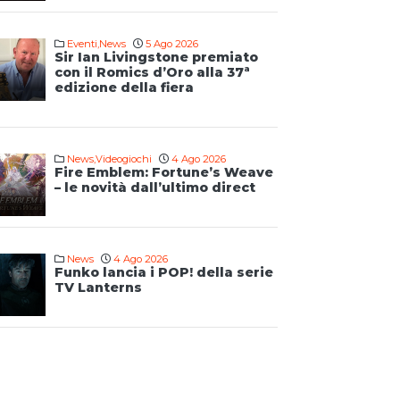
Eventi
,
News
5 Ago 2026
Sir Ian Livingstone premiato
con il Romics d’Oro alla 37ª
edizione della fiera
News
,
Videogiochi
4 Ago 2026
Fire Emblem: Fortune’s Weave
– le novità dall’ultimo direct
News
4 Ago 2026
Funko lancia i POP! della serie
TV Lanterns