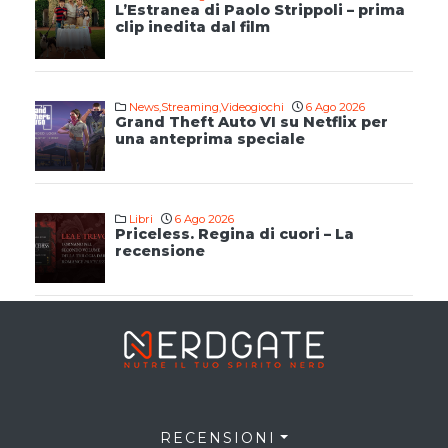
L’Estranea di Paolo Strippoli – prima
clip inedita dal film
News
,
Streaming
,
Videogiochi
6 Ago 2026
Grand Theft Auto VI su Netflix per
una anteprima speciale
Libri
6 Ago 2026
Priceless. Regina di cuori – La
recensione
RECENSIONI