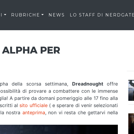
I
RUBRICHE
NEWS
LO STAFF DI NERDGAT
 ALPHA PER
ha della scorsa settimana,
Dreadnought
offre
possibilità di provare a combattere con le immense
glia! A partire da domani pomeriggio alle 17 fino alla
critti al
sito ufficiale
( e sperare di venir selezionati
 la nostra
anteprima
, non vi resta che gettarvi nella