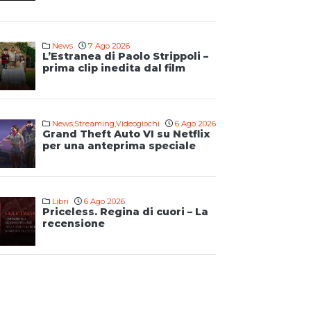
News
7 Ago 2026
L’Estranea di Paolo Strippoli –
prima clip inedita dal film
News
,
Streaming
,
Videogiochi
6 Ago 2026
Grand Theft Auto VI su Netflix
per una anteprima speciale
Libri
6 Ago 2026
Priceless. Regina di cuori – La
recensione