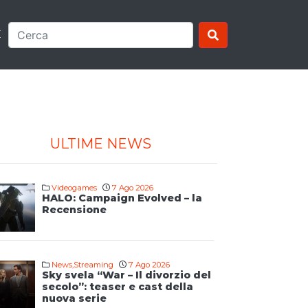
E
ULTIME NEWS
Videogames
7 Ago 2026
HALO: Campaign Evolved – la
Recensione
News
,
Streaming
7 Ago 2026
Sky svela “War – Il divorzio del
secolo”: teaser e cast della
nuova serie