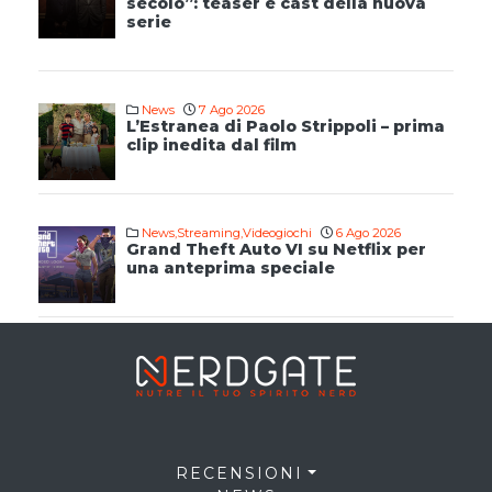
secolo”: teaser e cast della nuova
serie
News
7 Ago 2026
L’Estranea di Paolo Strippoli – prima
clip inedita dal film
News
,
Streaming
,
Videogiochi
6 Ago 2026
Grand Theft Auto VI su Netflix per
una anteprima speciale
RECENSIONI