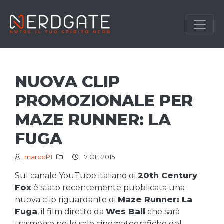
NUOVA CLIP
PROMOZIONALE PER
MAZE RUNNER: LA
FUGA
marcoP1
7 Ott 2015
Sul canale YouTube italiano di
20th Century
Fox
è stato recentemente pubblicata una
nuova clip riguardante di
Maze Runner: La
Fuga
, il film diretto da
Wes Ball
che sarà
trasmesso nelle sale cinematografiche del