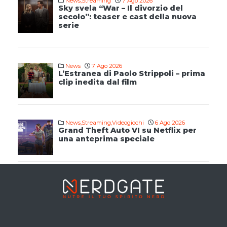
News
,
Streaming
7 Ago 2026
Sky svela “War – Il divorzio del
secolo”: teaser e cast della nuova
serie
News
7 Ago 2026
L’Estranea di Paolo Strippoli – prima
clip inedita dal film
News
,
Streaming
,
Videogiochi
6 Ago 2026
Grand Theft Auto VI su Netflix per
una anteprima speciale