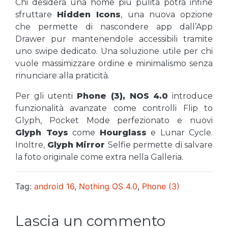
Chi desidera una home più pulita potrà infine
sfruttare
Hidden Icons
, una nuova opzione
che permette di nascondere app dall’App
Drawer pur mantenendole accessibili tramite
uno swipe dedicato. Una soluzione utile per chi
vuole massimizzare ordine e minimalismo senza
rinunciare alla praticità.
Per gli utenti
Phone (3), NOS 4.0
introduce
funzionalità avanzate come controlli Flip to
Glyph, Pocket Mode perfezionato e nuovi
Glyph Toys
come
Hourglass
e Lunar Cycle.
Inoltre,
Glyph Mirror
Selfie permette di salvare
la foto originale come extra nella Galleria.
Tag:
android 16
,
Nothing OS 4.0
,
Phone (3)
Lascia un commento