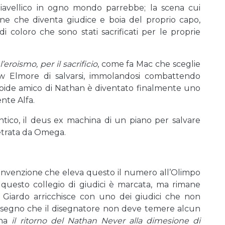
iavellico in ogno mondo parrebbe; la scena cui
nine che diventa giudice e boia del proprio capo,
i coloro che sono stati sacrificati per le proprie
eroismo, per il sacrificio
, come fa Mac che sceglie
w Elmore di salvarsi, immolandosi combattendo
il droide amico di Nathan è diventato finalmente uno
nte Alfa.
ntico, il deus ex machina di un piano per salvare
etrata da Omega.
invenzione che eleva questo il numero all’Olimpo
i questo collegio di giudici è marcata, ma rimane
Giardo arricchisce con uno dei giudici che non
, segno che il disegnatore non deve temere alcun
gna
il ritorno del Nathan Never alla dimesione
di