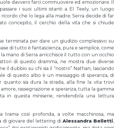
, vuole davvero farci commuovere ed emozionare. Il
ssare i suoi ultimi istanti a El Teely, un luogo
un ricordo che lo lega alla madre; Serra decide di far
to concepito, il cerchio della vita che si chiude
se terminata per dare un giudizio complessivo su
a base di tutto è fantascienza, pura e semplice, come
la mano di Serra arricchisce il tutto con un occhio
i attori di questo dramma, ne mostra due diverse
ane il dubbio su chi sia il “nostro” Nathan, lasciando
nale di questo albo è un messaggio di speranza, di
 quanto sia dura la strada, alla fine la vita trovi
io, amore, rassegnazione e speranza, tutta la gamma
a in questa miniserie, rendendola una lettura
a trama così profonda, a volte macchinosa, ma
di giovare del lettering di
Alessandra Belletti
,
“voce” dei protagonisti graficamente, ma dota ogni