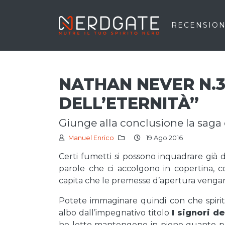
RECENSION
NATHAN NEVER N.30
DELL’ETERNITÀ”
giunge alla conclusione la sag
Manuel Enrico
19 Ago 2016
Certi fumetti si possono inquadrare già da
parole che ci accolgono in copertina, 
capita che le premesse d’apertura vengan
Potete immaginare quindi con che spirit
albo dall’impegnativo titolo
I signori de
ho letto mantengono in pieno quanto 