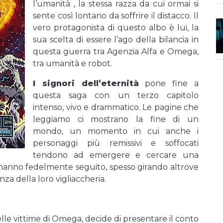
l’umanità , la stessa razza da cui ormai si
sente così lontano da soffrire il distacco. Il
vero protagonista di questo albo è lui, la
sua scelta di essere l’ago della bilancia in
questa guerra tra Agenzia Alfa e Omega,
tra umanità e robot.
I signori dell’eternità
pone fine a
questa saga con un terzo capitolo
intenso, vivo e drammatico. Le pagine che
leggiamo ci mostrano la fine di un
mondo, un momento in cui anche i
personaggi più remissivi e soffocati
tendono ad emergere e cercare una
i hanno fedelmente seguito, spesso girando altrove
za della loro vigliaccheria.
lle vittime di Omega, decide di presentare il conto