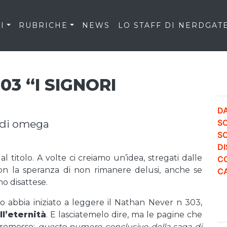
I
RUBRICHE
NEWS
LO STAFF DI NERDGAT
3 “I SIGNORI
DA
a di omega
S
S
DI
l titolo. A volte ci creiamo un’idea, stregati dalle
CO
con la speranza di non rimanere delusi, anche se
CA
o disattese.
o abbia iniziato a leggere il Nathan Never n 303,
ll’eternità
. E lasciatemelo dire, ma le pagine che
promesso;
questo numero conclusivo della saga di