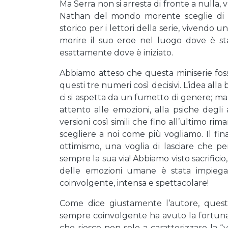
Ma Serra non si arresta di fronte a nulla
Nathan del mondo morente sceglie di pa
storico per i lettori della serie, vivendo 
morire il suo eroe nel luogo dove è sta
esattamente dove è iniziato.
Abbiamo atteso che questa miniserie fos
questi tre numeri così decisivi. L’idea all
ci si aspetta da un fumetto di genere; ma 
attento alle emozioni, alla psiche degl
versioni così simili che fino all’ultimo rim
scegliere a noi come più vogliamo. Il fi
ottimismo, una voglia di lasciare che per
sempre la sua via! Abbiamo visto sacrific
delle emozioni umane è stata impiegat
coinvolgente, intensa e spettacolare!
Come dice giustamente l’autore, quest
sempre coinvolgente ha avuto la fortuna 
che riesce non solo a caratterizzare la 