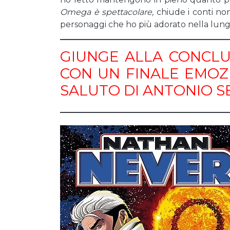
Omega è spettacolare
,
chiude i conti no
personaggi che ho più adorato nella lung
GIUNGE ALLA CONCLU
CON UN FINALE EMOZI
SALUTO DI ANTONIO S