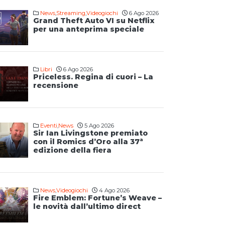
News
,
Streaming
,
Videogiochi
6 Ago 2026
Grand Theft Auto VI su Netflix
per una anteprima speciale
Libri
6 Ago 2026
Priceless. Regina di cuori – La
recensione
Eventi
,
News
5 Ago 2026
Sir Ian Livingstone premiato
con il Romics d’Oro alla 37ª
edizione della fiera
News
,
Videogiochi
4 Ago 2026
Fire Emblem: Fortune’s Weave –
le novità dall’ultimo direct