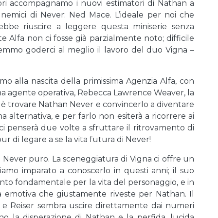
ori accompagnamo i nuovi estimatori di Nathan a
 nemici di Never: Ned Mace. L’ideale per noi che
bbe riuscire a leggere questa miniserie senza
e Alfa non ci fosse già parzialmente noto; difficile
mmo goderci al meglio il lavoro del duo Vigna –
amo alla nascita della primissima Agenzia Alfa, con
ima agente operativa, Rebecca Lawrence Weaver, la
r è trovare Nathan Never e convincerlo a diventare
 alternativa, e per farlo non esiterà a ricorrere ai
i penserà due volte a sfruttare il ritrovamento di
ur di legare a se la vita futura di Never!
Never puro. La sceneggiatura di Vigna ci offre un
amo imparato a conoscerlo in questi anni; il suo
to fondamentale per la vita del personaggio, e in
a emotiva che giustamente riveste per Nathan. Il
 e Reiser sembra uscire direttamente dai numeri
eno la disperazione di Nathan e la perfida, lucida