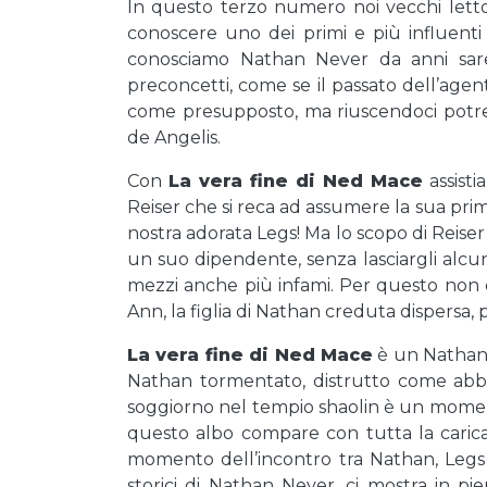
In questo terzo numero noi vecchi lett
conoscere uno dei primi e più influenti
conosciamo Nathan Never da anni sare
preconcetti, come se il passato dell’agent
come presupposto, ma riuscendoci potre
de Angelis.
Con
La vera fine di Ned Mace
assisti
Reiser che si reca ad assumere la sua pr
nostra adorata Legs! Ma lo scopo di Reise
un suo dipendente, senza lasciargli alcuna
mezzi anche più infami. Per questo non c
Ann, la figlia di Nathan creduta dispersa, p
La vera fine di Ned Mace
è un Nathan 
Nathan tormentato, distrutto come abbi
soggiorno nel tempio shaolin è un momen
questo albo compare con tutta la caric
momento dell’incontro tra Nathan, Legs
storici di Nathan Never, ci mostra in pi