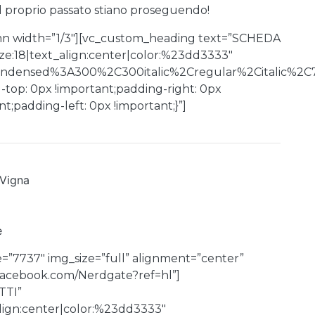
l proprio passato stiano proseguendo!
mn width=”1/3″][vc_custom_heading text=”SCHEDA
e:18|text_align:center|color:%23dd3333″
Condensed%3A300%2C300italic%2Cregular%2Citalic%2C
top: 0px !important;padding-right: 0px
;padding-left: 0px !important;}”]
 Vigna
e
=”7737″ img_size=”full” alignment=”center”
.facebook.com/Nerdgate?ref=hl”]
TTI”
align:center|color:%23dd3333″