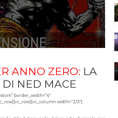
R ANNO ZERO:
LA
 DI NED MACE
ustom” border_width=”4″
c_row][vc_row][vc_column width=”2/3″]