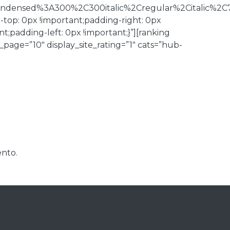
Condensed%3A300%2C300italic%2Cregular%2Citalic%2C
op: 0px !important;padding-right: 0px
;padding-left: 0px !important;}”][ranking
age=”10″ display_site_rating=”1″ cats=”hub-
nto.