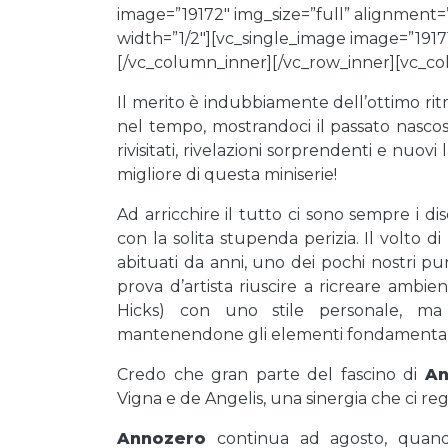
image=”19172″ img_size=”full” alignment
width=”1/2″][vc_single_image image=”1917
[/vc_column_inner][/vc_row_inner][vc_c
Il merito è indubbiamente dell’ottimo rit
nel tempo, mostrandoci il passato nascost
rivisitati, rivelazioni sorprendenti e nuov
migliore di questa miniserie!
Ad arricchire il tutto ci sono sempre i di
con la solita stupenda perizia. Il volto 
abituati da anni, uno dei pochi nostri p
prova d’artista riuscire a ricreare ambien
Hicks) con uno stile personale, ma
mantenendone gli elementi fondamentali
Credo che gran parte del fascino di
An
Vigna e de Angelis, una sinergia che ci re
Annozero
continua ad agosto, quando