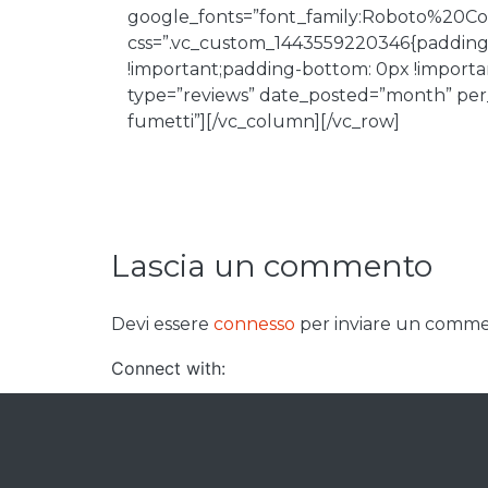
google_fonts=”font_family:Roboto%20
css=”.vc_custom_1443559220346{padding-t
!important;padding-bottom: 0px !important
type=”reviews” date_posted=”month” per_p
fumetti”][/vc_column][/vc_row]
Lascia un commento
Devi essere
connesso
per inviare un comme
Connect with: