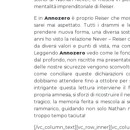
mentalità imprenditoriale di Reiser.
E in
Annozero
è proprio Reiser che most
sarei mai aspettato. Tutti i drammi e
prendere nuova forma, una diversa sost
anni ho visto la relazione Never – Reiser 
da diversi valori e punti di vista, ma c
Leggendo
Annozero
vedo come le fond
dal profondo, non riscritte ma present
delle nostre sicurezze vengono sconvolte, 
come conciliare queste dichiarazioni 
dobbiamo attendere fino a ottobre per s
intrigante questa lettura interviene il
propria amnesia, si sforzi di ricostruire i
tragico; la memoria ferita si mescola ai s
rammarico, guidando non solo Nathan ma 
troppo tempo taciuta!
[/vc_column_text][vc_row_inner][vc_colu