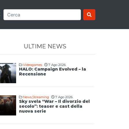
E
ULTIME NEWS
Videogames
7 Ago 2026
HALO: Campaign Evolved – la
Recensione
News
,
Streaming
7 Ago 2026
Sky svela “War – Il divorzio del
secolo”: teaser e cast della
nuova serie