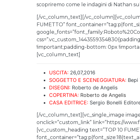
scopriremo come le indagini di Nathan su
[/vc_column_text][/vc_column][vc_colu
FUMETTO” font_container=”tag:p|font_siz
google_fonts=”font_family:Roboto%20
css=”.vc_custom_1443559354830{padding-
!important;padding-bottom: 0px !important
[vc_column_text]
USCITA:
26,07,2016
SOGGETTO E SCENEGGIATURA:
Bepi
DISEGNI:
Roberto de Angelis
COPERTINA:
Roberto de Angelis
CASA EDITRICE:
Sergio Bonelli Editor
[/vc_column_text][vc_single_image image
onclick=”custom_link” link=”https://www
[vc_custom_heading text=”TOP 10 FUME
font_container=”tag:p|font_size:18|text_