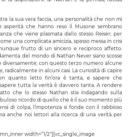
ra la sua vera faccia, una personalità che non mi
 le asperità che hanno reso il Musone sembrano
anza che viene plasmata dallo stesso Reiser; per
come una complicata amicizia, spesso messa in crisi
omunque frutto di un sincero e reciproco affetto.
amenta del mondo di Nathan Never siano scosse
ate diversamente; con questo terzo numero alcune
radicalmente in alcuni casi. La curiosità di capire
con quanto letto fin’ora è tanta, e sapere che
apere tutta la verità è davvero tanta. A rendere
 fatto che lo stesso Nathan stia indagando sulla
l nebuloso ricordo di quello che è il suo momento più
ensi di colpa, l’impotenza si fonde con il rabbioso
anche noi lettori alla ricerca di una verità per
mn_inner width=”1/2″][vc_single_image