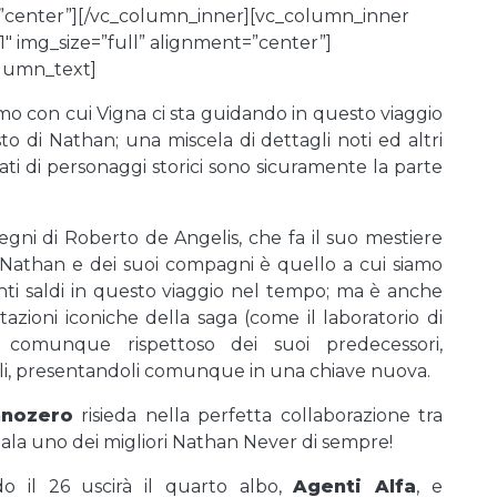
=”center”][/vc_column_inner][vc_column_inner
1″ img_size=”full” alignment=”center”]
olumn_text]
mo con cui Vigna ci sta guidando in questo viaggio
o di Nathan; una miscela di dettagli noti ed altri
i lati di personaggi storici sono sicuramente la parte
segni di Roberto de Angelis, che fa il suo mestiere
di Nathan e dei suoi compagni è quello a cui siamo
unti saldi in questo viaggio nel tempo; ma è anche
tazioni iconiche della saga (come il laboratorio di
 comunque rispettoso dei suoi predecessori,
, presentandoli comunque in una chiave nuova.
nozero
risieda nella perfetta collaborazione tra
gala uno dei migliori Nathan Never di sempre!
 il 26 uscirà il quarto albo,
Agenti Alfa
, e