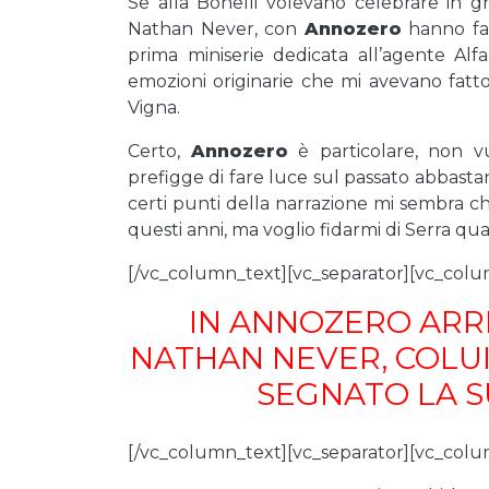
Se alla Bonelli volevano celebrare in g
Nathan Never, con
Annozero
hanno fat
prima miniserie dedicata all’agente Alfa
emozioni originarie che mi avevano fat
Vigna.
Certo,
Annozero
è particolare, non v
prefigge di fare luce sul passato abbast
certi punti della narrazione mi sembra c
questi anni, ma voglio fidarmi di Serra qu
[/vc_column_text][vc_separator][vc_colu
IN ANNOZERO ARRI
NATHAN NEVER, COLU
SEGNATO LA S
[/vc_column_text][vc_separator][vc_colu