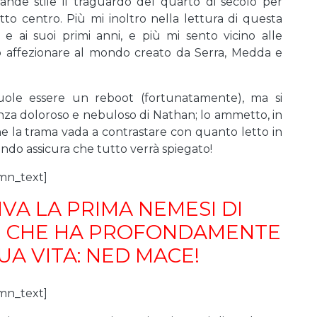
rande stile il traguardo del quarto di secolo per
to centro. Più mi inoltro nella lettura di questa
 e ai suoi primi anni, e più mi sento vicino alle
to affezionare al mondo creato da Serra, Medda e
uole essere un reboot (fortunatamente), ma si
anza doloroso e nebuloso di Nathan; lo ammetto, in
he la trama vada a contrastare con quanto letto in
ando assicura che tutto verrà spiegato!
mn_text]
VA LA PRIMA NEMESI DI
I CHE HA PROFONDAMENTE
UA VITA: NED MACE!
mn_text]