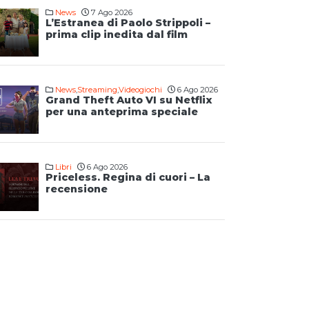
News
7 Ago 2026
L’Estranea di Paolo Strippoli –
prima clip inedita dal film
News
,
Streaming
,
Videogiochi
6 Ago 2026
Grand Theft Auto VI su Netflix
per una anteprima speciale
Libri
6 Ago 2026
Priceless. Regina di cuori – La
recensione