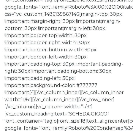
google_fonts=”font_family:Roboto%3A100%2C100ita
css=”.vc_custom_1486135867146{margin-top: 30px
!important;margin-right: 30px !important;margin-
bottom: 30px !important;margin-left: 30px
!important;border-top-width: 30px
!important;border-right-width: 30px
!important;border-bottom-width: 30px
!important;border-left-width: 30px
!important;padding-top: 30px !important;padding-
right: 30px !important;padding-bottom: 30px
!important;padding-left: 30px
!important;background-color: #777777
!important;}”][/vc_column_inner][vc_column_inner
width=”1/6″][/vc_column_inner][/vc_row_inner]
[/vc_column][vc_column width=”1/3″]
[vc_custom_heading text=”SCHEDA GIOCO”
font_container=”tag:p|font_size:18|text_align:center
google_fonts=”font_family:Roboto%20Condensed%3