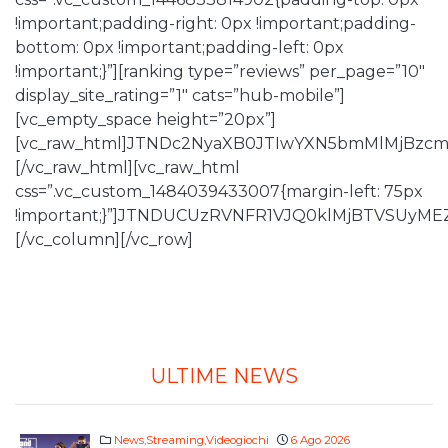
!important;padding-right: 0px !important;padding-
bottom: 0px !important;padding-left: 0px
!important;}”][ranking type=”reviews” per_page=”10″
display_site_rating=”1″ cats=”hub-mobile”]
[vc_empty_space height=”20px”]
[vc_raw_html]JTNDc2NyaXB0JTIwYXN5bmMlMjBz
[/vc_raw_html][vc_raw_html
css=”.vc_custom_1484039433007{margin-left: 75px
!important;}”]JTNDUCUzRVNFR1VJQ0klMjBTVSU
[/vc_column][/vc_row]
ULTIME NEWS
News
,
Streaming
,
Videogiochi
6 Ago 2026