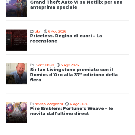
Grand Theft Auto VI su Netflix per una
anteprima speciale
Libri
6 Ago 2026
Priceless. Regina di cuori – La
recensione
Eventi
,
News
5 Ago 2026
Sir Ian Livingstone premiato con il
Romics d’Oro alla 37ª edizione della
fiera
News
,
Videogiochi
4 Ago 2026
Fire Emblem: Fortune’s Weave – le
novità dall’ultimo direct