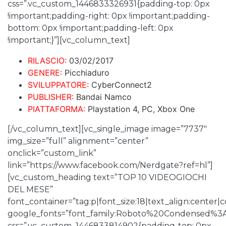
css=”.vc_custom_1446833326931{padding-top: 0px
!important;padding-right: 0px !important;padding-
bottom: 0px !important;padding-left: 0px
!important;}”][vc_column_text]
RILASCIO:
03/02/2017
GENERE:
Picchiaduro
SVILUPPATORE:
CyberConnect2
PUBLISHER:
Bandai Namco
PIATTAFORMA:
Playstation 4, PC, Xbox One
[/vc_column_text][vc_single_image image=”7737″
img_size=”full” alignment=”center”
onclick=”custom_link”
link=”https://www.facebook.com/Nerdgate?ref=hl”]
[vc_custom_heading text=”TOP 10 VIDEOGIOCHI
DEL MESE”
font_container=”tag:p|font_size:18|text_align:center
google_fonts=”font_family:Roboto%20Condensed%3
css=”.vc_custom_1446833814902{padding-top: 0px