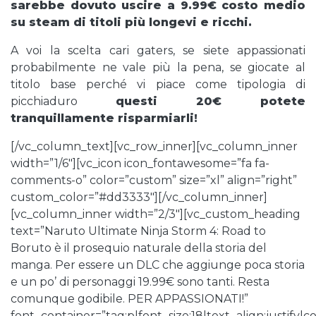
sarebbe dovuto uscire a 9.99€ costo medio
su steam di titoli più longevi e ricchi.
A voi la scelta cari gaters, se siete appassionati
probabilmente ne vale più la pena, se giocate al
titolo base perché vi piace come tipologia di
picchiaduro
questi 20€ potete
tranquillamente risparmiarli!
[/vc_column_text][vc_row_inner][vc_column_inner
width=”1/6″][vc_icon icon_fontawesome=”fa fa-
comments-o” color=”custom” size=”xl” align=”right”
custom_color=”#dd3333″][/vc_column_inner]
[vc_column_inner width=”2/3″][vc_custom_heading
text=”Naruto Ultimate Ninja Storm 4: Road to
Boruto è il prosequio naturale della storia del
manga. Per essere un DLC che aggiunge poca storia
e un po’ di personaggi 19.99€ sono tanti. Resta
comunque godibile. PER APPASSIONATI!”
font_container=”tag:p|font_size:18|text_align:justify|co