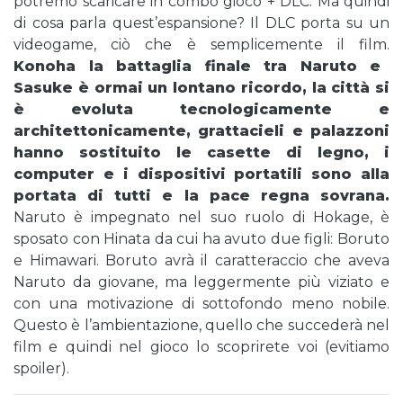
potremo scaricare in combo gioco + DLC. Ma quindi
di cosa parla quest’espansione? Il DLC porta su un
videogame, ciò che è semplicemente il film.
Konoha la battaglia finale tra Naruto e
Sasuke è ormai un lontano ricordo, la città si
è evoluta tecnologicamente e
architettonicamente, grattacieli e palazzoni
hanno sostituito le casette di legno, i
computer e i dispositivi portatili sono alla
portata di tutti e la pace regna sovrana.
Naruto è impegnato nel suo ruolo di Hokage, è
sposato con Hinata da cui ha avuto due figli: Boruto
e Himawari. Boruto avrà il caratteraccio che aveva
Naruto da giovane, ma leggermente più viziato e
con una motivazione di sottofondo meno nobile.
Questo è l’ambientazione, quello che succederà nel
film e quindi nel gioco lo scoprirete voi (evitiamo
spoiler).