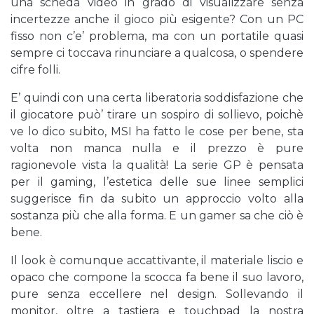
una scheda video in grado di visualizzare senza
incertezze anche il gioco più esigente? Con un PC
fisso non c’e’ problema, ma con un portatile quasi
sempre ci toccava rinunciare a qualcosa, o spendere
cifre folli.
E’ quindi con una certa liberatoria soddisfazione che
il giocatore può’ tirare un sospiro di sollievo, poichè
ve lo dico subito, MSI ha fatto le cose per bene, sta
volta non manca nulla e il prezzo è pure
ragionevole vista la qualità! La serie GP è pensata
per il gaming, l’estetica delle sue linee semplici
suggerisce fin da subito un approccio volto alla
sostanza più che alla forma. E un gamer sa che ciò è
bene.
Il look è comunque accattivante, il materiale liscio e
opaco che compone la scocca fa bene il suo lavoro,
pure senza eccellere nel design. Sollevando il
monitor, oltre a tastiera e touchpad la nostra