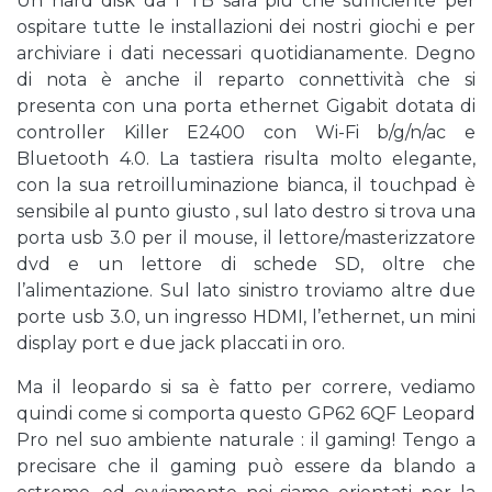
Un hard disk da 1 TB sarà più che sufficiente per
ospitare tutte le installazioni dei nostri giochi e per
archiviare i dati necessari quotidianamente. Degno
di nota è anche il reparto connettività che si
presenta con una porta ethernet Gigabit dotata di
controller Killer E2400 con Wi-Fi b/g/n/ac e
Bluetooth 4.0. La tastiera risulta molto elegante,
con la sua retroilluminazione bianca, il touchpad è
sensibile al punto giusto , sul lato destro si trova una
porta usb 3.0 per il mouse, il lettore/masterizzatore
dvd e un lettore di schede SD, oltre che
l’alimentazione. Sul lato sinistro troviamo altre due
porte usb 3.0, un ingresso HDMI, l’ethernet, un mini
display port e due jack placcati in oro.
Ma il leopardo si sa è fatto per correre, vediamo
quindi come si comporta questo GP62 6QF Leopard
Pro nel suo ambiente naturale : il gaming! Tengo a
precisare che il gaming può essere da blando a