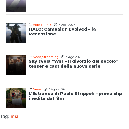
Videogames
7 Ago 2026
HALO: Campaign Evolved – la
Recensione
News
,
Streaming
7 Ago 2026
Sky svela “War – Il divorzio del secolo”:
teaser e cast della nuova serie
News
7 Ago 2026
L’Estranea di Paolo Strippoli – prima clip
inedita dal film
Tag:
msi