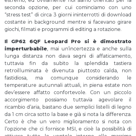
estremo, ed ovviamente noi siamo orientati per la
seconda opzione, per cui cominciamo con uno
“stress test” di circa 3 giorni ininterrotti di download
costante in background mentre si facevano girare
giochi, filmati e programmi di editing a rotazione.
Il GP62 6QF Leopard Pro si è dimostrato
imperturbabile
, mai un’incertezza e anche sulla
lunga distanza non dava segni di affaticamento,
tuttavia fin da subito la splendida tastiera
retroilluminata è divenuta piuttosto calda, non
fastidiosa, ma comunque considerando le
temperature autunnali attuali, in piena estate non
dev’essere affatto confortevole. Con un piccolo
accorgimento possiamo tuttavia agevolare il
ricambio d’aria, bastano due semplici listelli di legno
da 1 cm circa sotto la base e già si nota la differenza.
Certo è che un vero miglioramento si nota con
l’opzione che ci fornisce MSI, e cioè la possibilità di