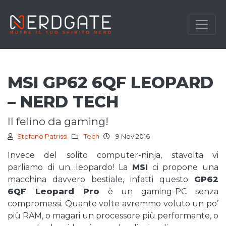
MSI GP62 6QF LEOPARD
– NERD TECH
il felino da gaming!
Stefano Patrissi
Tech
9 Nov 2016
Invece del solito computer-ninja, stavolta vi
parliamo di un…leopardo! La
MSI
ci propone una
macchina davvero bestiale, infatti questo
GP62
6QF Leopard Pro
è un gaming-PC senza
compromessi. Quante volte avremmo voluto un po’
più RAM, o magari un processore più performante, o