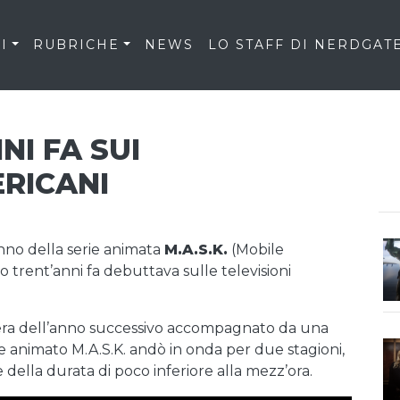
I
RUBRICHE
NEWS
LO STAFF DI NERDGAT
NI FA SUI
RICANI
eranno della serie animata
M.A.S.K.
(Mobile
rent’anni fa debuttava sulle televisioni
mavera dell’anno successivo accompagnato da una
one animato M.A.S.K. andò in onda per due stagioni,
della durata di poco inferiore alla mezz’ora.