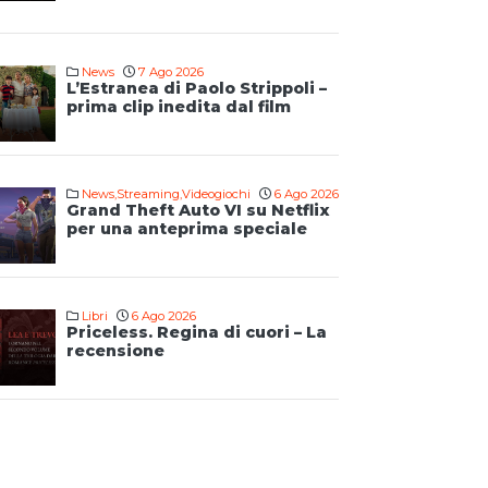
News
7 Ago 2026
L’Estranea di Paolo Strippoli –
prima clip inedita dal film
News
,
Streaming
,
Videogiochi
6 Ago 2026
Grand Theft Auto VI su Netflix
per una anteprima speciale
Libri
6 Ago 2026
Priceless. Regina di cuori – La
recensione