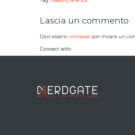
Tag:
Hasbro
,
M.A.S.K.
Lascia un commento
Devi essere
connesso
per inviare un c
Connect with: