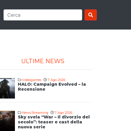
E
ULTIME NEWS
Videogames
7 Ago 2026
HALO: Campaign Evolved – la
Recensione
News
,
Streaming
7 Ago 2026
Sky svela “War – Il divorzio del
secolo”: teaser e cast della
nuova serie