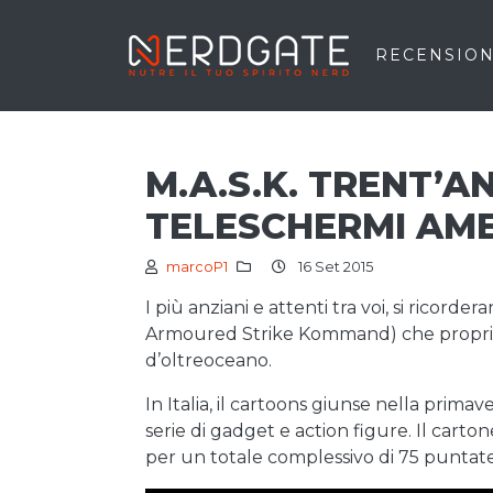
RECENSION
M.A.S.K. TRENT’AN
TELESCHERMI AME
marcoP1
16 Set 2015
I più anziani e attenti tra voi, si ricord
Armoured Strike Kommand) che proprio t
d’oltreoceano.
In Italia, il cartoons giunse nella pri
serie di gadget e action figure. Il cart
per un totale complessivo di 75 puntate 