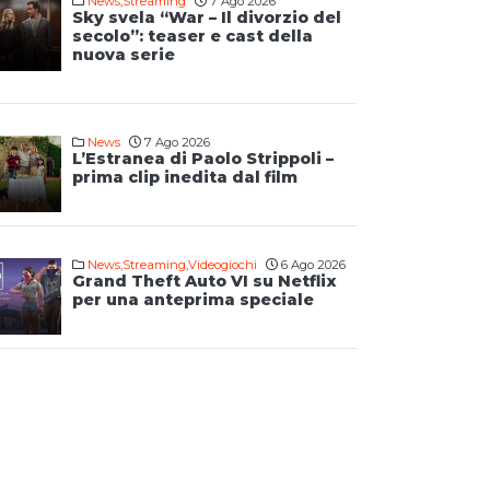
News
,
Streaming
7 Ago 2026
Sky svela “War – Il divorzio del
secolo”: teaser e cast della
nuova serie
News
7 Ago 2026
L’Estranea di Paolo Strippoli –
prima clip inedita dal film
News
,
Streaming
,
Videogiochi
6 Ago 2026
Grand Theft Auto VI su Netflix
per una anteprima speciale