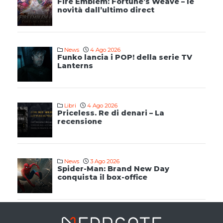
Fire Emblem: Fortune’s Weave – le
novità dall’ultimo direct
News
4 Ago 2026
Funko lancia i POP! della serie TV
Lanterns
Libri
4 Ago 2026
Priceless. Re di denari – La
recensione
News
3 Ago 2026
Spider-Man: Brand New Day
conquista il box-office