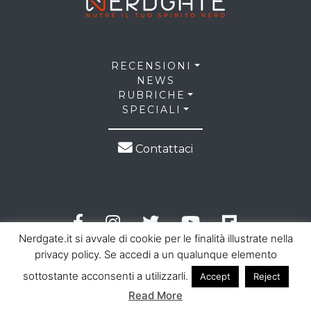
RECENSIONI
NEWS
RUBRICHE
SPECIALI
Contattaci
Nerdgate.it si avvale di cookie per le finalità illustrate nella
privacy policy. Se accedi a un qualunque elemento
sottostante acconsenti a utilizzarli.
Accept
Reject
© 2026 NerdGate all right reserved |
Privacy Policy
|
Read More
Cookie Law