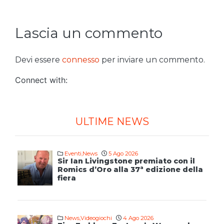
Lascia un commento
Devi essere
connesso
per inviare un commento.
Connect with:
ULTIME NEWS
Eventi
,
News
5 Ago 2026
Sir Ian Livingstone premiato con il
Romics d’Oro alla 37ª edizione della
fiera
News
,
Videogiochi
4 Ago 2026