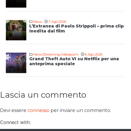
News
7 Ago 2026
L’Estranea di Paolo Strippoli – prima clip
inedita dal film
News
,
Streaming
,
Videogiochi
6 Ago 2026
Grand Theft Auto VI su Netflix per una
anteprima speciale
Lascia un commento
Devi essere
connesso
per inviare un commento.
Connect with: