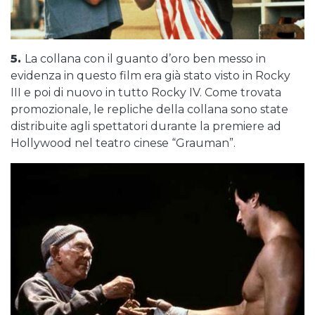
5.
La collana con il guanto d’oro ben messo in
evidenza in questo film era già stato visto in Rocky
III e poi di nuovo in tutto Rocky IV. Come trovata
promozionale, le repliche della collana sono state
distribuite agli spettatori durante la premiere ad
Hollywood nel teatro cinese “Grauman”.