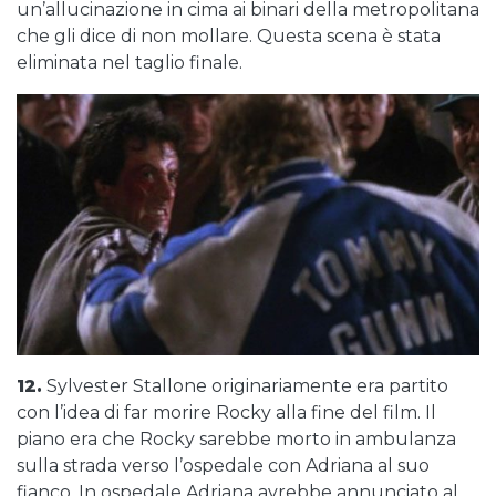
un’allucinazione in cima ai binari della metropolitana
che gli dice di non mollare. Questa scena è stata
eliminata nel taglio finale.
12.
Sylvester Stallone originariamente era partito
con l’idea di far morire Rocky alla fine del film. Il
piano era che Rocky sarebbe morto in ambulanza
sulla strada verso l’ospedale con Adriana al suo
fianco. In ospedale Adriana avrebbe annunciato al