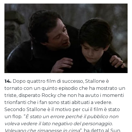
14.
Dopo quattro film di successo, Stallone è
tornato con un quinto episodio che ha mostrato un
triste, disperato Rocky che non ha avuto i momenti
trionfanti che i fan sono stati abituati a vedere.
Secondo Stallone è il motivo per cui il film è stato
un flop. “
È stato un errore perché il pubblico non
voleva vedere il lato negativo del personaggio.
Volevano che rimanesse in cima
“, ha detto al Sun.