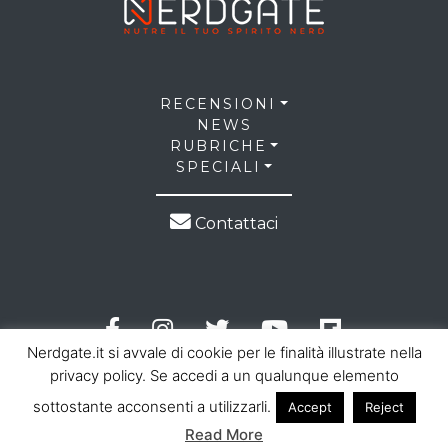
RECENSIONI
NEWS
RUBRICHE
SPECIALI
Contattaci
Nerdgate.it si avvale di cookie per le finalità illustrate nella
privacy policy. Se accedi a un qualunque elemento
sottostante acconsenti a utilizzarli.
Accept
Reject
© 2026 NerdGate all right reserved |
Privacy Policy
|
Read More
Cookie Law