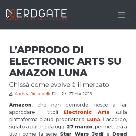
L’APPRODO DI
ELECTRONIC ARTS SU
AMAZON LUNA
chissà come evolverà il mercato
Andrea Riccobelli
27 Mar 2025
Amazon
, che non demorde, riesce a far
approdare i titoli
Electronic Arts
sulla
piattaforma cloud proprietaria:
Luna
. L’accordo,
siglato a partire da oggi
27 marzo
, permetterà a
titoli come la serie
Star Wars Jedi
e
Dead