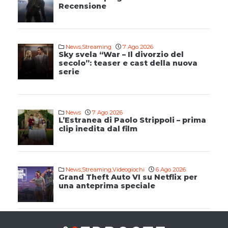
Recensione
News
,
Streaming
7 Ago 2026
Sky svela “War – Il divorzio del
secolo”: teaser e cast della nuova
serie
News
7 Ago 2026
L’Estranea di Paolo Strippoli – prima
clip inedita dal film
News
,
Streaming
,
Videogiochi
6 Ago 2026
Grand Theft Auto VI su Netflix per
una anteprima speciale