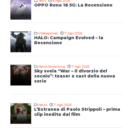
Tech
8 Ago 2026
OPPO Reno 16 5G: La Recensione
Videogames
7 Ago 2026
HALO: Campaign Evolved – la
Recensione
News
,
Streaming
7 Ago 2026
Sky svela “War – Il divorzio del
secolo”: teaser e cast della nuova
serie
News
7 Ago 2026
L’Estranea di Paolo Strippoli – prima
clip inedita dal film