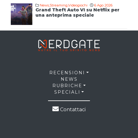
News
,
Streaming
,
Videogiochi
6 Ago 2026
Grand Theft Auto VI su Netflix per
una anteprima speciale
RECENSIONI
NEWS
RUBRICHE
SPECIALI
Contattaci