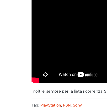
Inoltre, sempre per la lieta ricorrenza, 
Tag:
PlayStation
,
PSN
,
Sony