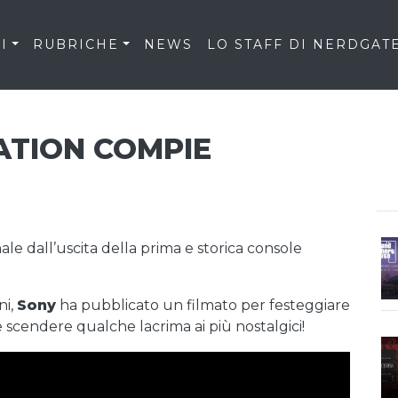
I
RUBRICHE
NEWS
LO STAFF DI NERDGAT
ATION COMPIE
nale dall’uscita della prima e storica console
ni,
Sony
ha pubblicato un filmato per festeggiare
e scendere qualche lacrima ai più nostalgici!