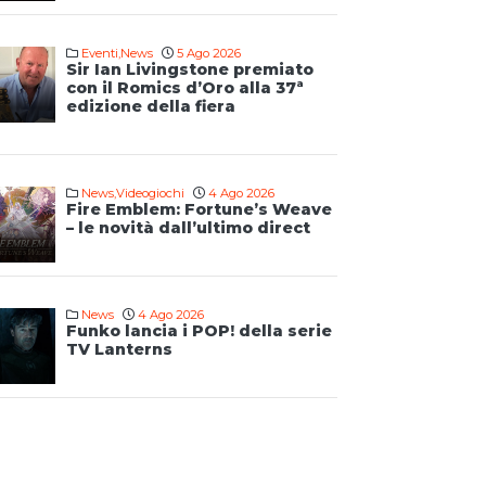
Eventi
,
News
5 Ago 2026
Sir Ian Livingstone premiato
con il Romics d’Oro alla 37ª
edizione della fiera
News
,
Videogiochi
4 Ago 2026
Fire Emblem: Fortune’s Weave
– le novità dall’ultimo direct
News
4 Ago 2026
Funko lancia i POP! della serie
TV Lanterns