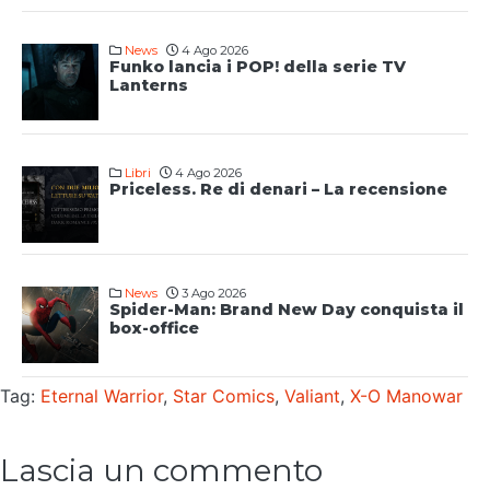
News
4 Ago 2026
Funko lancia i POP! della serie TV
Lanterns
Libri
4 Ago 2026
Priceless. Re di denari – La recensione
News
3 Ago 2026
Spider-Man: Brand New Day conquista il
box-office
Tag:
Eternal Warrior
,
Star Comics
,
Valiant
,
X-O Manowar
Lascia un commento