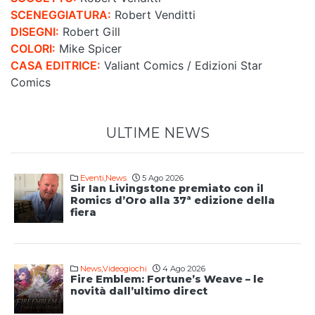
SCENEGGIATURA:
Robert Venditti
DISEGNI:
Robert Gill
COLORI:
Mike Spicer
CASA EDITRICE:
Valiant Comics / Edizioni Star
Comics
ULTIME NEWS
Eventi
,
News
5 Ago 2026
Sir Ian Livingstone premiato con il
Romics d’Oro alla 37ª edizione della
fiera
News
,
Videogiochi
4 Ago 2026
Fire Emblem: Fortune’s Weave – le
novità dall’ultimo direct