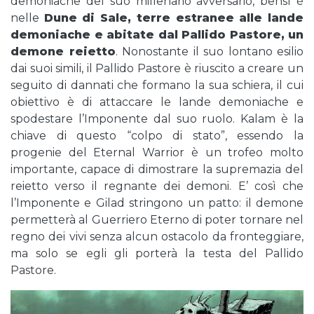
demoniache del suo millenario avversario, bensì è
nelle
Dune di Sale, terre estranee alle lande
demoniache e abitate dal Pallido Pastore, un
demone reietto
. Nonostante il suo lontano esilio
dai suoi simili, il Pallido Pastore è riuscito a creare un
seguito di dannati che formano la sua schiera, il cui
obiettivo è di attaccare le lande demoniache e
spodestare l’Imponente dal suo ruolo. Kalam è la
chiave di questo “colpo di stato”, essendo la
progenie del Eternal Warrior è un trofeo molto
importante, capace di dimostrare la supremazia del
reietto verso il regnante dei demoni. E’ così che
l’Imponente e Gilad stringono un patto: il demone
permetterà al Guerriero Eterno di poter tornare nel
regno dei vivi senza alcun ostacolo da fronteggiare,
ma solo se egli gli porterà la testa del Pallido
Pastore.