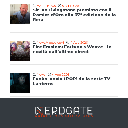
Eventi
,
News
5 Ago 2026
Sir Ian Livingstone premiato con il
Romics d’Oro alla 37ª edizione della
fiera
News
,
Videogiochi
4 Ago 2026
Fire Emblem: Fortune’s Weave – le
novità dall’ultimo direct
News
4 Ago 2026
Funko lancia i POP! della serie TV
Lanterns