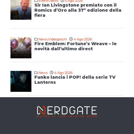
Eventi
,
News
5 Ago 2026
Sir Ian Livingstone premiato con il
Romics d’Oro alla 37ª edizione della
fiera
News
,
Videogiochi
4 Ago 2026
Fire Emblem: Fortune’s Weave – le
novità dall’ultimo direct
News
4 Ago 2026
Funko lancia i POP! della serie TV
Lanterns