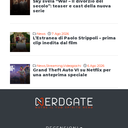
Sky svela “War – Il divorzio del
secolo”: teaser e cast della nuova
serie
News
7 Ago 2026
L’Estranea di Paolo Strippoli – prima
clip inedita dal film
News
,
Streaming
,
Videogiochi
6 Ago 2026
Grand Theft Auto VI su Netflix per
una anteprima speciale