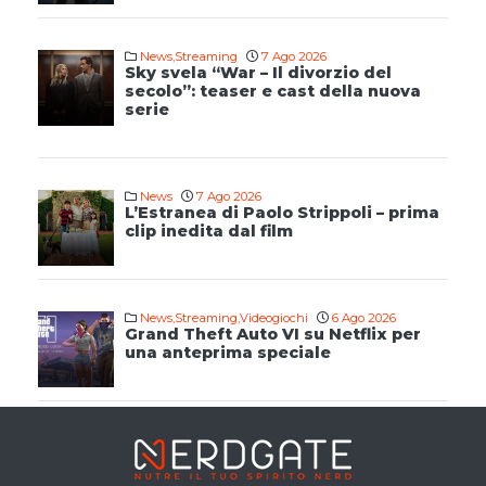
News
,
Streaming
7 Ago 2026
Sky svela “War – Il divorzio del
secolo”: teaser e cast della nuova
serie
News
7 Ago 2026
L’Estranea di Paolo Strippoli – prima
clip inedita dal film
News
,
Streaming
,
Videogiochi
6 Ago 2026
Grand Theft Auto VI su Netflix per
una anteprima speciale