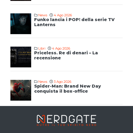
News
4 Ago 2026
Funko lancia i POP! della serie TV
Lanterns
Libri
4 Ago 2026
Priceless. Re di denari – La
recensione
News
3 Ago 2026
Spider-Man: Brand New Day
conquista il box-office