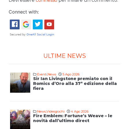
Devi essere
connesso
per inviare un commento.
Connect with:
ULTIME NEWS
Eventi
,
News
5 Ago 2026
Sir Ian Livingstone premiato con il
Romics d’Oro alla 37ª edizione della
fiera
News
,
Videogiochi
4 Ago 2026
Fire Emblem: Fortune’s Weave – le
novità dall’ultimo direct