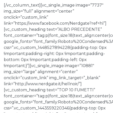
[/vc_column_text][vc_single_image image=”7737″
img_size=”full” alignment=”center”
onclick=”custom_link”
link=”https://www.facebook.com/Nerdgate?ref=hl”]
[vc_custom_heading text=”ALBO PRECEDENTE”
font_container=”tag:p|font_size:18|text_align:center
google_fonts=”font_family:Roboto%20Condensed%3
css=”.vc_custom_1448527894228{padding-top: 0px
!important;padding-right: 0px !important;padding-
bottom: 0px !important;padding-left: 0px
!important;}”][vc_single_image image=”10881″
img_size=”large” alignment=”center”
onclick=”custom_link” img_link_target=”_blank”
link=”http://www.nerdgate.it/hellnoir/”]
[vc_custom_heading text=”TOP 10 FUMETTI”
font_container=”tag:p|font_size:18|text_align:center
google_fonts=”font_family:Roboto%20Condensed%3
css=”.vc_custom_1443559220346{padding-top: 0px