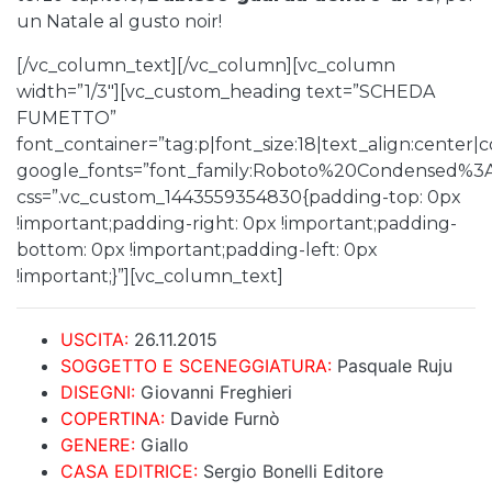
un Natale al gusto noir!
[/vc_column_text][/vc_column][vc_column
width=”1/3″][vc_custom_heading text=”SCHEDA
FUMETTO”
font_container=”tag:p|font_size:18|text_align:center
google_fonts=”font_family:Roboto%20Condensed%3
css=”.vc_custom_1443559354830{padding-top: 0px
!important;padding-right: 0px !important;padding-
bottom: 0px !important;padding-left: 0px
!important;}”][vc_column_text]
USCITA:
26.11.2015
SOGGETTO E SCENEGGIATURA:
Pasquale Ruju
DISEGNI:
Giovanni Freghieri
COPERTINA:
Davide Furnò
GENERE:
Giallo
CASA EDITRICE:
Sergio Bonelli Editore