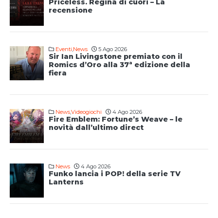
Priceless. Regina di cuori – La
recensione
Eventi
,
News
5 Ago 2026
Sir Ian Livingstone premiato con il
Romics d’Oro alla 37ª edizione della
fiera
News
,
Videogiochi
4 Ago 2026
Fire Emblem: Fortune’s Weave – le
novità dall’ultimo direct
News
4 Ago 2026
Funko lancia i POP! della serie TV
Lanterns