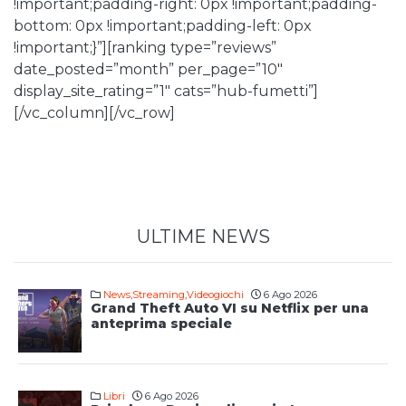
!important;padding-right: 0px !important;padding-
bottom: 0px !important;padding-left: 0px
!important;}”][ranking type=”reviews”
date_posted=”month” per_page=”10″
display_site_rating=”1″ cats=”hub-fumetti”]
[/vc_column][/vc_row]
ULTIME NEWS
News
,
Streaming
,
Videogiochi
6 Ago 2026
Grand Theft Auto VI su Netflix per una
anteprima speciale
Libri
6 Ago 2026