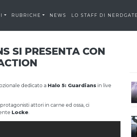
I
RUBRICHE
NEWS
LO STAFF DI NERDGAT
NS SI PRESENTA CON
 ACTION
ozionale dedicato a
Halo 5: Guardians
in live
otagonisti attori in carne ed ossa, ci
gente
Locke
.