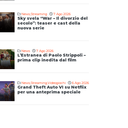
News
,
Streaming
7 Ago 2026
Sky svela “War – Il divorzio del
secolo”: teaser e cast della
nuova serie
News
7 Ago 2026
L’Estranea di Paolo Strippoli –
prima clip inedita dal film
News
,
Streaming
,
Videogiochi
6 Ago 2026
Grand Theft Auto VI su Netflix
per una anteprima speciale