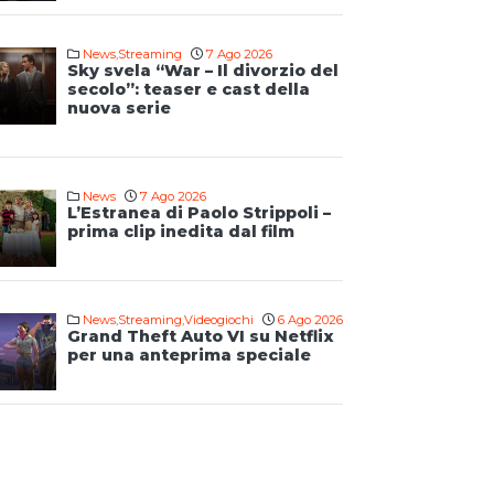
News
,
Streaming
7 Ago 2026
Sky svela “War – Il divorzio del
secolo”: teaser e cast della
nuova serie
News
7 Ago 2026
L’Estranea di Paolo Strippoli –
prima clip inedita dal film
News
,
Streaming
,
Videogiochi
6 Ago 2026
Grand Theft Auto VI su Netflix
per una anteprima speciale