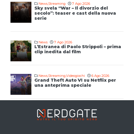
News
,
Streaming
7 Ago 2026
Sky svela “War – Il divorzio del
secolo”: teaser e cast della nuova
serie
News
7 Ago 2026
L’Estranea di Paolo Strippoli – prima
clip inedita dal film
News
,
Streaming
,
Videogiochi
6 Ago 2026
Grand Theft Auto VI su Netflix per
una anteprima speciale