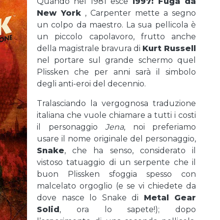
Quando nel 1981 esce
1997: Fuga da
New York
, Carpenter mette a segno
un colpo da maestro. La sua pellicola è
un piccolo capolavoro, frutto anche
della magistrale bravura di
Kurt Russell
nel portare sul grande schermo quel
Plissken che per anni sarà il simbolo
degli anti-eroi del decennio.
Tralasciando la vergognosa traduzione
italiana che vuole chiamare a tutti i costi
il personaggio
Jena
, noi preferiamo
usare il nome originale del personaggio,
Snake
, che ha senso, considerato il
vistoso tatuaggio di un serpente che il
buon Plissken sfoggia spesso con
malcelato orgoglio (e se vi chiedete da
dove nasce lo Snake di
Metal Gear
Solid
, ora lo sapete!); dopo