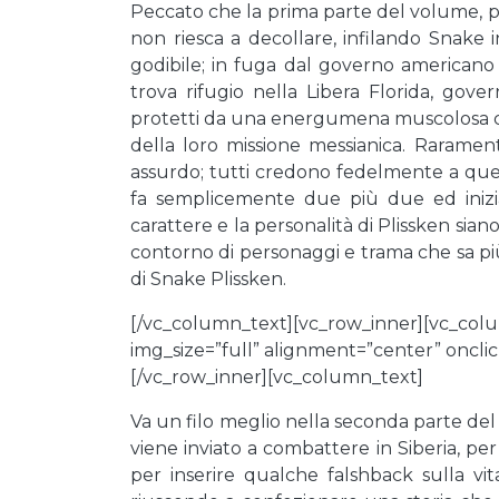
Peccato che la prima parte del volume,
non riesca a decollare, infilando Snake 
godibile; in fuga dal governo american
trova rifugio nella Libera Florida, gove
protetti da una energumena muscolosa ch
della loro missione messianica. Rarame
assurdo; tutti credono fedelmente a qu
fa semplicemente due più due ed inizia
carattere e la personalità di Plissken siano r
contorno di personaggi e trama che sa più
di Snake Plissken.
[/vc_column_text][vc_row_inner][vc_col
img_size=”full” alignment=”center” oncli
[/vc_row_inner][vc_column_text]
Va un filo meglio nella seconda parte d
viene inviato a combattere in Siberia, per
per inserire qualche falshback sulla v