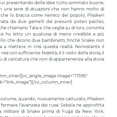
 pur presentando delle idee tutto sommato buone,
in una serie di situazioni che non hanno molto di
o che lo bracca come nemico del popolo, Plissken
rnata da due gemelli dai presunti poteri psichici,
e chiamano Tata e che veglia su di loro, convinta
nte ho letto un qualcosa di meno credibile e più
ello che dicono due bambinetti, finchè Snake non
 a mettere in crisi questa realtà. Nonostante il
esi con sufficiente fedeltà, è il resto della storia, il
 di caricatura che non di appartenenza alla storia
umn_inner][vc_single_image image=”17595″
ck=”link_image”][/vc_column_inner]
el volume, quando, nuovamente catturato, Plissken
 fermare l’avanzata dei russi. Sebela ne approfitta
ita militare di Snake prima di Fuga da New York,