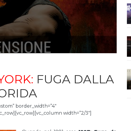
YORK:
FUGA DALLA
ORIDA
ustom” border_width=”4″
c_row][vc_row][vc_column width=”2/3″]