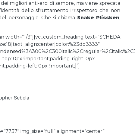
dei migliori anti-eroi di sempre, ma viene sprecata
identità dello sfruttamento irrispettoso che non
 del personaggio. Che si chiama
Snake Plissken
,
mn width=”1/3″][vc_custom_heading text=”SCHEDA
e:18|text_align:center|color:%23dd3333″
Condensed%3A300%2C300italic%2Cregular%2Citalic%2C
top: 0px !important;padding-right: 0px
;padding-left: 0px !important;}”]
topher Sebela
=”7737″ img_size=”full” alignment=”center”