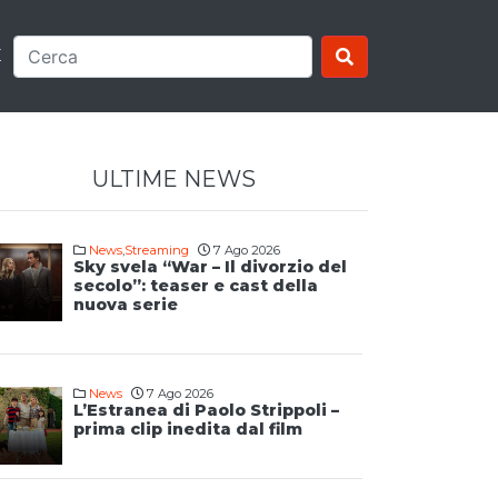
E
ULTIME NEWS
News
,
Streaming
7 Ago 2026
Sky svela “War – Il divorzio del
secolo”: teaser e cast della
nuova serie
News
7 Ago 2026
L’Estranea di Paolo Strippoli –
prima clip inedita dal film