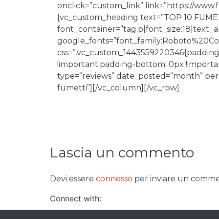
onclick=”custom_link” link=”https://www
[vc_custom_heading text=”TOP 10 FUME
font_container=”tag:p|font_size:18|text_
google_fonts=”font_family:Roboto%20
css=”.vc_custom_1443559220346{padding-t
!important;padding-bottom: 0px !important
type=”reviews” date_posted=”month” per_p
fumetti”][/vc_column][/vc_row]
Lascia un commento
Devi essere
connesso
per inviare un comme
Connect with: