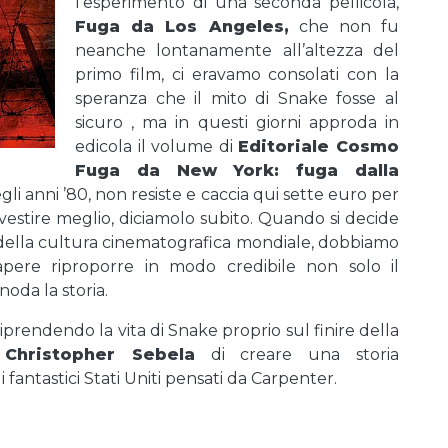
l’esperimento di una seconda pellicola,
Fuga da Los Angeles
,
che non fu
neanche lontanamente all’altezza del
primo film, ci eravamo consolati con la
speranza che il mito di Snake fosse al
sicuro , ma in questi giorni approda in
edicola il volume di
Editoriale Cosmo
Fuga da New York: fuga dalla
degli anni ’80, non resiste e caccia qui sette euro per
vestire meglio, diciamolo subito. Quando si decide
 della cultura cinematografica mondiale, dobbiamo
 sapere riproporre in modo credibile non solo il
noda la storia.
riprendendo la vita di Snake proprio sul finire della
a
Christopher Sebela
di creare una storia
 fantastici Stati Uniti pensati da Carpenter.