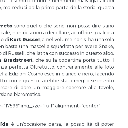
e tutto sommato non è nemmeno malvagia; alcuni
, ma reduci dalla prima parte della storia, questa
rreto
sono quello che sono; non posso dire siano
cale, non riescono a decollare, ad offrire qualcosa
lo di
Kurt Russel
, e nel volume non si ha una sola
. Non basta una mascella squadrata per avere Snake,
o di Russell, che latita con successo in questo albo.
m Bradstreet
, che sulla copertina porta tutto il
nza perfetta Oltretutto, contrariamente alle foto
della Edizioni Cosmo esce in bianco e nero, facendo
tto come questo sarebbe stato meglio se inserito
rcare di dare un maggiore spessore alle tavole,
ersione bicromatica.
=”17596″ img_size=”full” alignment=”center”
rida
è un’occasione persa, la possibilità di poter