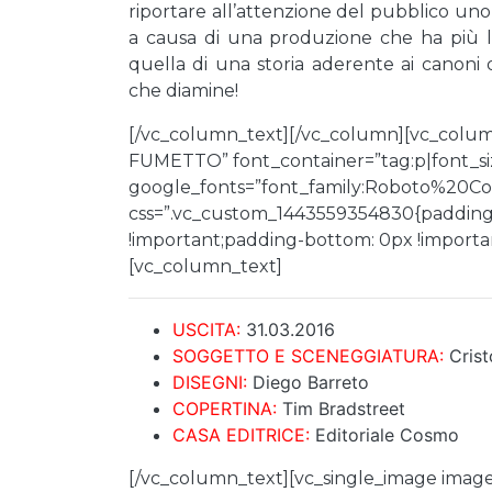
riportare all’attenzione del pubblico uno 
a causa di una produzione che ha più l’
quella di una storia aderente ai canoni
che diamine!
[/vc_column_text][/vc_column][vc_colu
FUMETTO” font_container=”tag:p|font_siz
google_fonts=”font_family:Roboto%20
css=”.vc_custom_1443559354830{padding-
!important;padding-bottom: 0px !important
[vc_column_text]
USCITA:
31.03.2016
SOGGETTO E SCENEGGIATURA:
Cris
DISEGNI:
Diego Barreto
COPERTINA:
Tim Bradstreet
CASA EDITRICE:
Editoriale Cosmo
[/vc_column_text][vc_single_image image