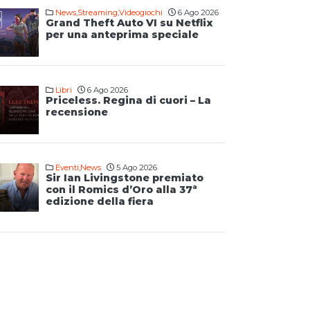
News
,
Streaming
,
Videogiochi
6 Ago 2026
Grand Theft Auto VI su Netflix
per una anteprima speciale
Libri
6 Ago 2026
Priceless. Regina di cuori – La
recensione
Eventi
,
News
5 Ago 2026
Sir Ian Livingstone premiato
con il Romics d’Oro alla 37ª
edizione della fiera