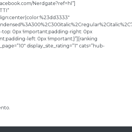
.facebook.com/Nerdgate?ref=hl”]
TTI”
align:center|color:%23dd3333″
Condensed%3A300%2C300italic%2Cregular%2Citalic%2C
op: 0px !important;padding-right: 0px
;padding-left: 0px !important;}”][ranking
age=”10″ display_site_rating=”1″ cats=”hub-
nto.