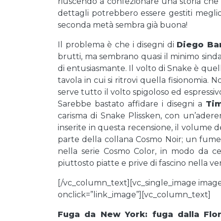
riuscendo a confezionare una storia ch
dettagli potrebbero essere gestiti meglio
seconda metà sembra già buona!
Il problema è che i disegni di
Diego Ba
brutti, ma sembrano quasi il minimo sinda
di entusiasmante. Il volto di Snake è quel
tavola in cui si ritrovi quella fisionomia
serve tutto il volto spigoloso ed espressiv
Sarebbe bastato affidare i disegni a
Ti
carisma di Snake Plissken, con un’adere
inserite in questa recensione, il volume 
parte della collana Cosmo Noir; un fume
nella serie Cosmo Color, in modo da ce
piuttosto piatte e prive di fascino nella v
[/vc_column_text][vc_single_image image
onclick=”link_image”][vc_column_text]
Fuga da New York: fuga dalla Flo