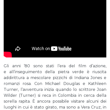
Gli anni ’80 sono stati l’era deI film d’azione,
e all’inseguimento della pietra verde è riuscita
addirittura a mescolare pizzichi di Indiana Jones e
romanzi rosa. Con Michael Douglas e Kathleen
Turner, l’avventura inizia quando lo scrittore Joan
Wilder (Turner) si reca in Colombia in cerca della
sorella rapita. È ancora possibile visitare alcuni dei
luoghi in cui è stato girato, ma sono a Vera Cruz, in