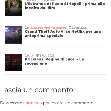
News
7 Ago 2026
L’Estranea di Paolo Strippoli – prima clip
inedita dal film
News
,
Streaming
,
Videogiochi
6 Ago 2026
Grand Theft Auto VI su Netflix per una
anteprima speciale
Libri
6 Ago 2026
Priceless. Regina di cuori – La
recensione
Lascia un commento
Devi essere
connesso
per inviare un commento.