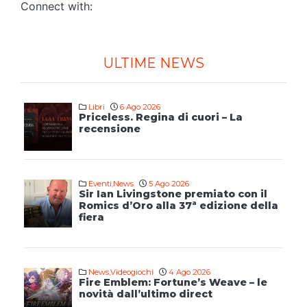
Connect with:
ULTIME NEWS
Libri
6 Ago 2026
Priceless. Regina di cuori – La
recensione
Eventi
,
News
5 Ago 2026
Sir Ian Livingstone premiato con il
Romics d’Oro alla 37ª edizione della
fiera
News
,
Videogiochi
4 Ago 2026
Fire Emblem: Fortune’s Weave – le
novità dall’ultimo direct