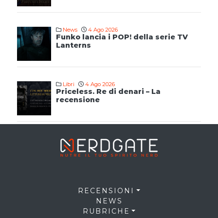
News
4 Ago 2026
Funko lancia i POP! della serie TV
Lanterns
Libri
4 Ago 2026
Priceless. Re di denari – La
recensione
RECENSIONI
NEWS
RUBRICHE