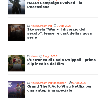
HALO: Campaign Evolved – la
Recensione
News
,
Streaming
7 Ago 2026
Sky svela “War – Il divorzio del
secolo”: teaser e cast della nuova
serie
News
7 Ago 2026
L’Estranea di Paolo Strippoli – prima
clip inedita dal film
News
,
Streaming
,
Videogiochi
6 Ago 2026
Grand Theft Auto VI su Netflix per
una anteprima speciale