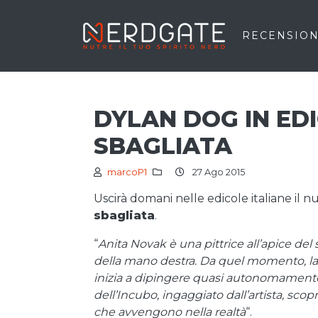
RECENSION
DYLAN DOG IN ED
SBAGLIATA
marcoP1
27 Ago 2015
Uscirà domani nelle edicole italiane il 
sbagliata
.
“
Anita Novak è una pittrice all’apice del 
della mano destra. Da quel momento, la 
inizia a dipingere quasi autonomamente
dell’Incubo, ingaggiato dall’artista, scoprir
che avvengono nella realtà
“.