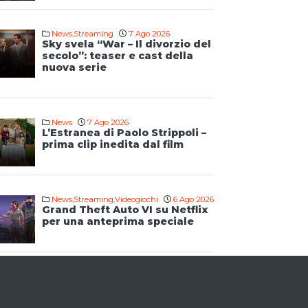
News
,
Streaming
7 Ago 2026
Sky svela “War – Il divorzio del
secolo”: teaser e cast della
nuova serie
News
7 Ago 2026
L’Estranea di Paolo Strippoli –
prima clip inedita dal film
News
,
Streaming
,
Videogiochi
6 Ago 2026
Grand Theft Auto VI su Netflix
per una anteprima speciale