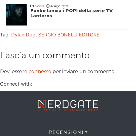
News
4 Ago 2026
Funko lancia i POP! della serie TV
Lanterns
Tag:
Dylan Dog
,
SERGIO BONELLI EDITORE
Lascia un commento
Devi essere
connesso
per inviare un commento.
Connect with:
RECENSIONI