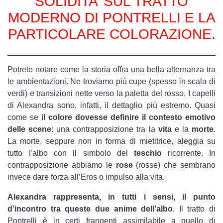
SOLIDITA’ SUL TRATTO
MODERNO DI PONTRELLI E LA
PARTICOLARE COLORAZIONE.
Potrete notare come la storia offra una bella alternanza tra
le ambientazioni. Ne troviamo più cupe (spesso in scala di
verdi) e transizioni nette verso la paletta del rosso. I capelli
di Alexandra sono, infatti, il dettaglio più estremo. Quasi
come se
il colore dovesse definire il contesto emotivo
delle scene
: una contrapposizione tra la
vita
e la
morte
.
La morte, seppure non in forma di mietitrice, aleggia su
tutto l’albo con il simbolo del
teschio
ricorrente. In
contrapposizione abbiamo le
rose
(rosse) che sembrano
invece dare forza all’Eros o impulso alla vita.
Alexandra rappresenta, in tutti i sensi, il punto
d’incontro tra queste due anime dell’albo
. Il tratto di
Pontrelli è in certi frangenti assimilabile a quello di