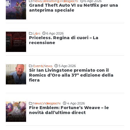
News
,
Streaming
,
Videogiochi
6 Ago 2026
Grand Theft Auto VI su Netflix per una
anteprima speciale
Libri
6 Ago 2026
Priceless. Regina di cuori – La
recensione
Eventi
,
News
5 Ago 2026
Sir Ian Livingstone premiato con il
Romics d’Oro alla 37ª edizione della
fiera
News
,
Videogiochi
4 Ago 2026
Fire Emblem: Fortune’s Weave – le
novità dall’ultimo direct