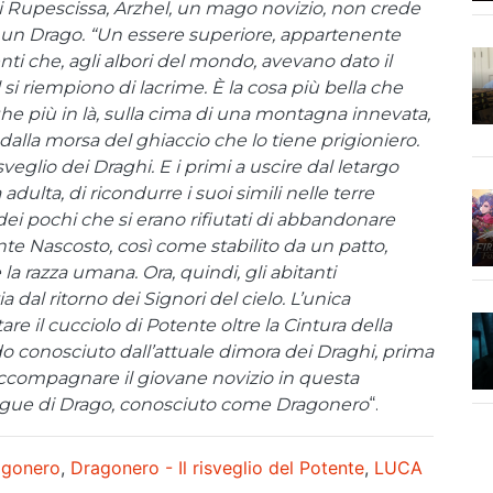
 di Rupescissa, Arzhel, un mago novizio, non crede
iace un Drago. “Un essere superiore, appartenente
nti che, agli albori del mondo, avevano dato il
 si riempiono di lacrime. È la cosa più bella che
he più in là, sulla cima di una montagna innevata,
dalla morsa del ghiaccio che lo tiene prigioniero.
sveglio dei Draghi. E i primi a uscire dal letargo
dulta, di ricondurre i suoi simili nelle terre
ei pochi che si erano rifiutati di abbandonare
nte Nascosto, così come stabilito da un patto,
la razza umana. Ora, quindi, gli abitanti
a dal ritorno dei Signori del cielo. L’unica
tare il cucciolo di Potente oltre la Cintura della
o conosciuto dall’attuale dimora dei Draghi, prima
ccompagnare il giovane novizio in questa
sangue di Drago, conosciuto come Dragonero
“.
agonero
,
Dragonero - Il risveglio del Potente
,
LUCA