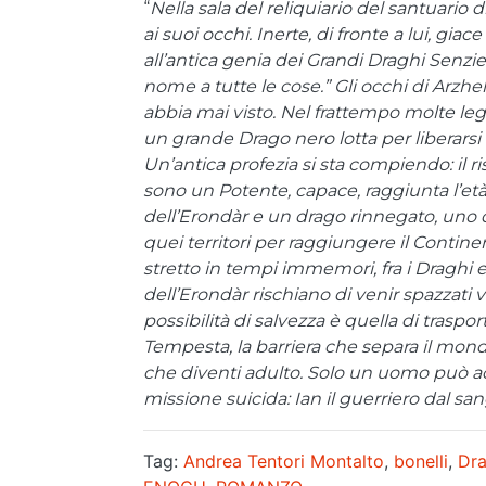
“
Nella sala del reliquiario del santuario
ai suoi occhi. Inerte, di fronte a lui, g
all’antica genia dei Grandi Draghi Senzie
nome a tutte le cose.” Gli occhi di Arzhel
abbia mai visto. Nel frattempo molte leg
un grande Drago nero lotta per liberarsi 
Un’antica profezia si sta compiendo: il ri
sono un Potente, capace, raggiunta l’età a
dell’Erondàr e un drago rinnegato, uno d
quei territori per raggiungere il Contine
stretto in tempi immemori, fra i Draghi e 
dell’Erondàr rischiano di venir spazzati vi
possibilità di salvezza è quella di traspor
Tempesta, la barriera che separa il mond
che diventi adulto. Solo un uomo può a
missione suicida: Ian il guerriero dal 
Tag:
Andrea Tentori Montalto
,
bonelli
,
Dr