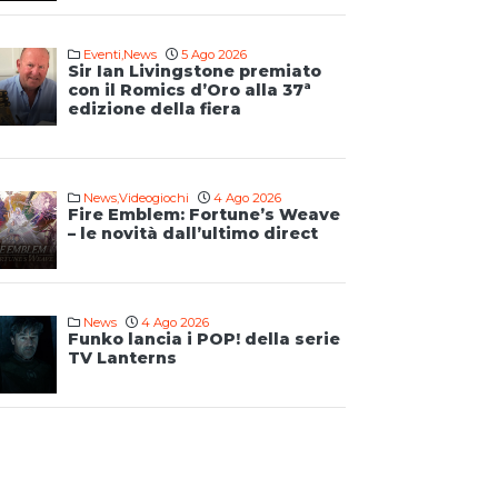
Eventi
,
News
5 Ago 2026
Sir Ian Livingstone premiato
con il Romics d’Oro alla 37ª
edizione della fiera
News
,
Videogiochi
4 Ago 2026
Fire Emblem: Fortune’s Weave
– le novità dall’ultimo direct
News
4 Ago 2026
Funko lancia i POP! della serie
TV Lanterns