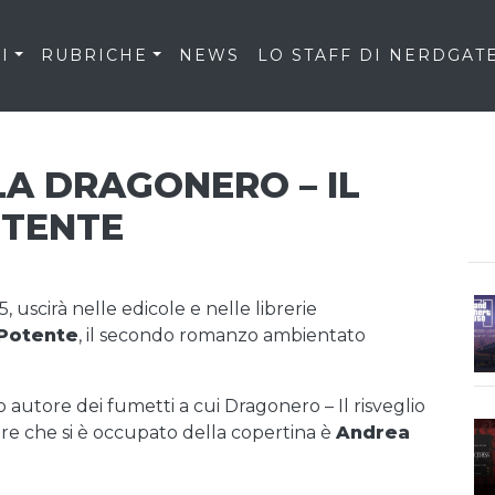
I
RUBRICHE
NEWS
LO STAFF DI NERDGAT
LA DRAGONERO – IL
OTENTE
, uscirà nelle edicole e nelle librerie
 Potente
, il secondo romanzo ambientato
so autore dei fumetti a cui Dragonero – Il risveglio
tore che si è occupato della copertina è
Andrea