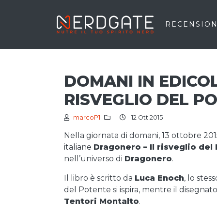
RECENSION
DOMANI IN EDICO
RISVEGLIO DEL P
marcoP1
12 Ott 2015
Nella giornata di domani, 13 ottobre 2015
italiane
Dragonero – Il risveglio del
nell’universo di
Dragonero
.
Il libro è scritto da
Luca Enoch
, lo stes
del Potente si ispira, mentre il disegna
Tentori Montalto
.