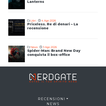
Lanterns
Libri
4 Ago 2026
Priceless. Re di denari – La
recensione
News
3 Ago 2026
Spider-Man: Brand New Day
conquista il box-office
RECENSIONI
NEWS