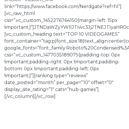
link=”https://www.facebook.com/Nerdgate?ref=hl”]
[vc_raw_html
css=”.vc_custom_1452276764150{margin-left: 15px
!important;}”]JTNDaWZyYW1lJTIwc3JjJTNEJTIya
[vc_custom_heading text=”TOP 10 VIDEOGAMES”
font_container=”tag:p|font_size:18|text_align:center
google_fonts=”font_family:Roboto%20Condensed%3
css=”.vc_custom_1477035189075{padding-top: 0px
!important;padding-right: 0px !important;padding-
bottom: 0px !important;padding-left: 0px
!important;}”][ranking type=”reviews”
date_posted=”month” per_page=”10″ offset=”0″
display_site_rating=”1″ cats=”hub-games”]
[/vc_column][/vc_row]