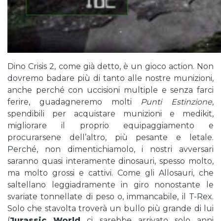
Dino Crisis 2, come già detto, è un gioco action. Non
dovremo badare più di tanto alle nostre munizioni,
anche perché con uccisioni multiple e senza farci
ferire, guadagneremo molti
Punti Estinzione
,
spendibili per acquistare munizioni e medikit,
migliorare il proprio equipaggiamento e
procurarsene dell’altro, più pesante e letale.
Perché, non dimentichiamolo, i nostri avversari
saranno quasi interamente dinosauri, spesso molto,
ma molto grossi e cattivi. Come gli Allosauri, che
saltellano leggiadramente in giro nonostante le
svariate tonnellate di peso o, immancabile, il T-Rex.
Solo che stavolta troverà un bullo più grande di lui
(
Jurassic World
ci sarebbe arrivato solo anni