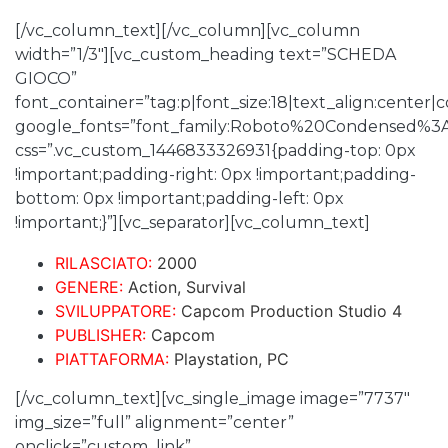
[/vc_column_text][/vc_column][vc_column
width=”1/3″][vc_custom_heading text=”SCHEDA
GIOCO”
font_container=”tag:p|font_size:18|text_align:center
google_fonts=”font_family:Roboto%20Condensed%3
css=”.vc_custom_1446833326931{padding-top: 0px
!important;padding-right: 0px !important;padding-
bottom: 0px !important;padding-left: 0px
!important;}”][vc_separator][vc_column_text]
RILASCIATO:
2000
GENERE:
Action, Survival
SVILUPPATORE:
Capcom Production Studio 4
PUBLISHER:
Capcom
PIATTAFORMA:
Playstation, PC
[/vc_column_text][vc_single_image image=”7737″
img_size=”full” alignment=”center”
onclick=”custom_link”