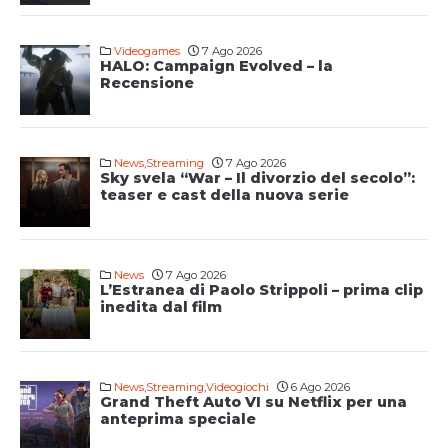
Videogames
7 Ago 2026
HALO: Campaign Evolved – la
Recensione
News
,
Streaming
7 Ago 2026
Sky svela “War – Il divorzio del secolo”:
teaser e cast della nuova serie
News
7 Ago 2026
L’Estranea di Paolo Strippoli – prima clip
inedita dal film
News
,
Streaming
,
Videogiochi
6 Ago 2026
Grand Theft Auto VI su Netflix per una
anteprima speciale