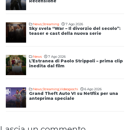
Recensione
News
,
Streaming
7 Ago 2026
Sky svela “War – Il divorzio del secolo”:
teaser e cast della nuova serie
News
7 Ago 2026
L’Estranea di Paolo Strippoli – prima clip
inedita dal film
News
,
Streaming
,
Videogiochi
6 Ago 2026
Grand Theft Auto VI su Netflix per una
anteprima speciale
Lascia un commento