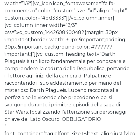
width=”1/6″][vc_icon icon_fontawesome=”fa fa-
comments-o” color=”custom” size=”xl” align=”right”
custom_color=”#dd3333″][/vc_column_inner]
[vc_column_inner width=”2/3″
css=”.vc_custom_1442608400482{margin: 30px
!important;border-width: 30px !important;padding:
30px !important;background-color: #777777
!important;}”][vc_custom_heading text=”Darth
Plagueis è un libro fondamentale per conoscere e
comprendere la caduta della Repubblica, portando
il lettore agli inizi della carriera di Palpatine e
raccontando il suo addestramento per mano del
misterioso Darth Plagueis. Luceno racconta alla
perfezione le vicende che precedono e poi si
svolgono durante i primi tre episodi della saga di
Star Wars, focalizzando l’attenzione sui personaggi
chiave del Lato Oscuro. OBBLIGATORIO
”
font_container=”tag:p|font_size:18|text_align:justify|co