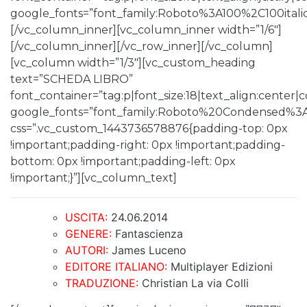
google_fonts=”font_family:Roboto%3A100%2C100ita
[/vc_column_inner][vc_column_inner width=”1/6″]
[/vc_column_inner][/vc_row_inner][/vc_column]
[vc_column width=”1/3″][vc_custom_heading
text=”SCHEDA LIBRO”
font_container=”tag:p|font_size:18|text_align:center
google_fonts=”font_family:Roboto%20Condensed%3
css=”.vc_custom_1443736578876{padding-top: 0px
!important;padding-right: 0px !important;padding-
bottom: 0px !important;padding-left: 0px
!important;}”][vc_column_text]
USCITA:
24.06.2014
GENERE:
Fantascienza
AUTORI:
James Luceno
EDITORE ITALIANO:
Multiplayer Edizioni
TRADUZIONE:
Christian La via Colli