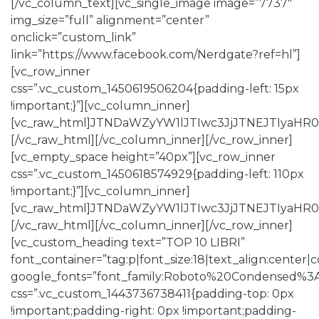
[/vc_column_text][vc_single_image image=”7737″
img_size=”full” alignment=”center”
onclick=”custom_link”
link=”https://www.facebook.com/Nerdgate?ref=hl”]
[vc_row_inner
css=”.vc_custom_1450619506204{padding-left: 15px
!important;}”][vc_column_inner]
[vc_raw_html]JTNDaWZyYW1lJTIwc3JjJTNEJTIy
[/vc_raw_html][/vc_column_inner][/vc_row_inner]
[vc_empty_space height=”40px”][vc_row_inner
css=”.vc_custom_1450618574929{padding-left: 110px
!important;}”][vc_column_inner]
[vc_raw_html]JTNDaWZyYW1lJTIwc3JjJTNEJTIy
[/vc_raw_html][/vc_column_inner][/vc_row_inner]
[vc_custom_heading text=”TOP 10 LIBRI”
font_container=”tag:p|font_size:18|text_align:center
google_fonts=”font_family:Roboto%20Condensed%3
css=”.vc_custom_1443736738411{padding-top: 0px
!important;padding-right: 0px !important;padding-