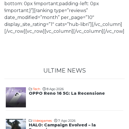
bottom: 0px !important;padding-left: 0px
!important;}”][ranking type=”reviews”
date_modified=”month” per_page=”10″
display_site_rating=”1″ cats=”hub-libri”][/vc_column]
[/vc_row][vc_row][vc_column][/vc_column][/vc_row]
ULTIME NEWS
Tech
8 Ago 2026
OPPO Reno 16 5G: La Recensione
Videogames
7 Ago 2026
HALO: Campaign Evolved – la