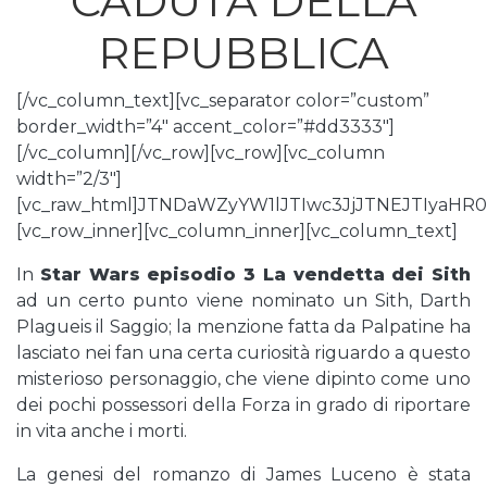
CADUTA DELLA
REPUBBLICA
[/vc_column_text][vc_separator color=”custom”
border_width=”4″ accent_color=”#dd3333″]
[/vc_column][/vc_row][vc_row][vc_column
width=”2/3″]
[vc_raw_html]JTNDaWZyYW1lJTIwc3JjJTNEJTIya
[vc_row_inner][vc_column_inner][vc_column_text]
In
Star Wars episodio 3 La vendetta dei Sith
ad un certo punto viene nominato un Sith, Darth
Plagueis il Saggio; la menzione fatta da Palpatine ha
lasciato nei fan una certa curiosità riguardo a questo
misterioso personaggio, che viene dipinto come uno
dei pochi possessori della Forza in grado di riportare
in vita anche i morti.
La genesi del romanzo di James Luceno è stata