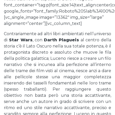
font_container=”tag:p|font_size:14|text_align:center
google_fonts=”font_family:Roboto%20Slab%3A100%
[vc_single_image image=”13362″ img_size=”large”
alignment=”center”][vc_column_text]
Contrariamente ad altri libri ambientati nell’universo
di
Star Wars
, con
Darth Plagueis
al centro della
storia c’è il Lato Oscuro nella sua totale potenza, è il
protagonista discreto e assoluto che muove le fila
della politica galattica; Luceno riesce a creare un filo
narrativo che si incunea alla perfezione all’interno
delle trame dei film visti al cinema, riesce anzi a dare
alle pellicole stesse una maggior completezza
inserendo dei tasselli fondamentali nelle loro trame
(spesso traballanti). Per raggiungere questo
obiettivo non basta però una storia accattivante,
serve anche un autore in grado di scrivere con un
ritmo ed uno stile narrativo accattivante, preciso e
scandito sempre alla perfezione; Luceno in questo