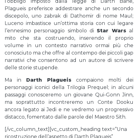
l’obbligo imposto dalla legge di Darth Bane,
Plagueis preferisce addestrare anche un secondo
discepolo, uno zabrak di Dathomir di nome Maul;
Luceno imbastisce un’ottima storia con cui legare
l’ennesimo personaggio simbolo di
Star Wars
al
mito che sta costruendo, inserendo il proprio
volume in un contesto narrativo ormai più che
conosciuto ma che offre al contempo dei piccoli gap
narrativi che consentono ad un autore di scrivere
delle storie stupende.
Ma in
Darth Plagueis
compaiono molti dei
personaggi iconici della Trilogia Prequel; in alcuni
passaggi conosceremo un giovane Qui-Gonn Jinn,
ma soprattutto incontreremo un Conte Dooku
ancora legato ai Jedi e ne vedremo un progressivo
distacco, fomentato dalle parole del Maestro Sith.
[/vc_column_text][vc_custom_heading text=”Una
ricostruzione dell’aspetto di Darth Plagueis”