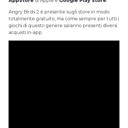
AppStore
di Apple e
Google Play Store
.
Angry Birds 2 è presente sugli store in modo
totalmente gratuito, ma come sempre per tutti i
giochi di questo genere saranno presenti diversi
acquisti in-app.