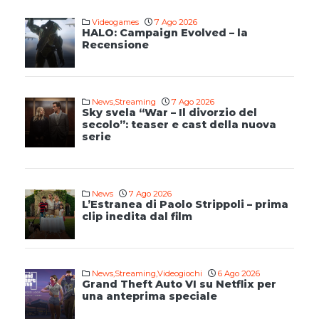
Videogames
7 Ago 2026
HALO: Campaign Evolved – la
Recensione
News
,
Streaming
7 Ago 2026
Sky svela “War – Il divorzio del
secolo”: teaser e cast della nuova
serie
News
7 Ago 2026
L’Estranea di Paolo Strippoli – prima
clip inedita dal film
News
,
Streaming
,
Videogiochi
6 Ago 2026
Grand Theft Auto VI su Netflix per
una anteprima speciale