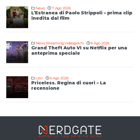
News
7 Ago 2026
L’Estranea di Paolo Strippoli – prima clip
inedita dal film
News
,
Streaming
,
Videogiochi
6 Ago 2026
Grand Theft Auto VI su Netflix per una
anteprima speciale
Libri
6 Ago 2026
Priceless. Regina di cuori – La
recensione