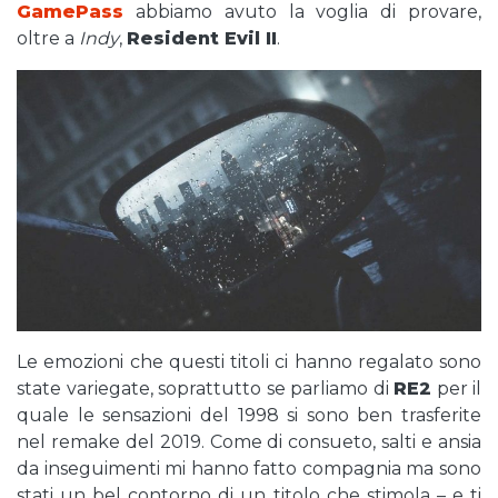
GamePass
abbiamo avuto la voglia di provare,
oltre a
Indy
,
Resident Evil II
.
Le emozioni che questi titoli ci hanno regalato sono
state variegate, soprattutto se parliamo di
RE2
per il
quale le sensazioni del 1998 si sono ben trasferite
nel remake del 2019. Come di consueto, salti e ansia
da inseguimenti mi hanno fatto compagnia ma sono
stati un bel contorno di un titolo che stimola – e ti