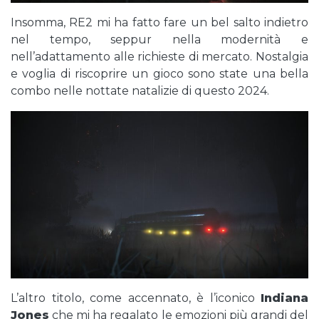
Insomma, RE2 mi ha fatto fare un bel salto indietro
nel tempo, seppur nella modernità e
nell’adattamento alle richieste di mercato. Nostalgia
e voglia di riscoprire un gioco sono state una bella
combo nelle nottate natalizie di questo 2024.
L’altro titolo, come accennato, è l’iconico
Indiana
Jones
che mi ha regalato le emozioni più grandi del