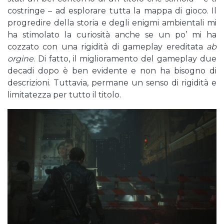
costringe – ad esplorare tutta la mappa di gioco. Il
progredire della storia e degli enigmi ambientali mi
ha stimolato la curiosità anche se un po’ mi ha
cozzato con una rigidità di gameplay ereditata
ab
orgine
. Di fatto, il miglioramento del gameplay due
decadi dopo è ben evidente e non ha bisogno di
descrizioni. Tuttavia, permane un senso di rigidità e
limitatezza per tutto il titolo.